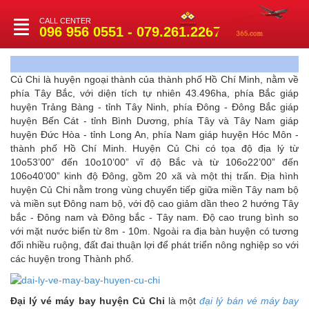
CALL CENTER
Toggle
096 956 0551 - 079.261.2267
navigation
Củ Chi là huyện ngoại thành của thành phố Hồ Chí Minh, nằm về
phía Tây Bắc, với diện tích tự nhiên 43.496ha, phía Bắc giáp
huyện Trảng Bàng - tỉnh Tây Ninh, phía Đông - Đông Bắc giáp
huyện Bến Cát - tỉnh Bình Dương, phía Tây và Tây Nam giáp
huyện Đức Hòa - tỉnh Long An, phía Nam giáp huyện Hóc Môn -
thành phố Hồ Chí Minh. Huyện Củ Chi có tọa độ địa lý từ
10o53’00” đến 10o10’00” vĩ độ Bắc và từ 106o22’00” đến
106o40’00” kinh độ Đông, gồm 20 xã và một thị trấn.
Địa hình
huyện Củ Chi nằm trong vùng chuyển tiếp giữa miền Tây nam bộ
và miền sụt Đông nam bộ, với độ cao giảm dần theo 2 hướng Tây
bắc - Đông nam và Đông bắc - Tây nam. Độ cao trung bình so
với mặt nước biển từ 8m - 10m. Ngoài ra địa bàn huyện có tương
đối nhiều ruộng, đất đai thuận lợi để phát triển nông nghiệp so với
các huyện trong Thành phố.
Đại lý vé máy bay huyện Củ Chi
là một
đại lý bán vé máy bay