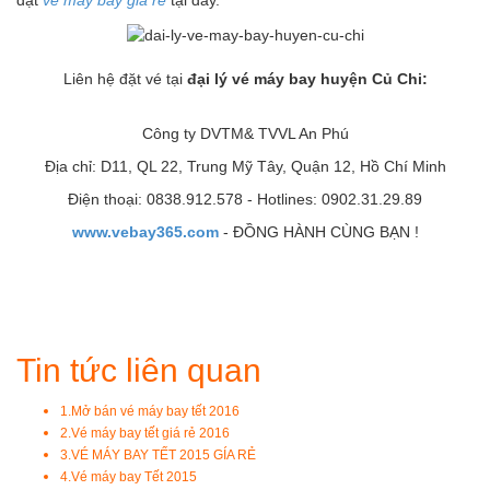
đặt
vé máy bay giá rẻ
tại đây.
Liên hệ đặt vé tại
đ
ại lý vé máy bay huyện Củ Chi:
Công ty DVTM& TVVL An Phú
Địa chỉ: D11, QL 22, Trung Mỹ Tây, Quận 12, Hồ Chí Minh
Điện thoại: 0838.912.578 - Hotlines: 0902.31.29.89
www.vebay365.com
- ĐỒNG HÀNH CÙNG BẠN !
Tin tức liên quan
1.
Mở bán vé máy bay tết 2016
2.
Vé máy bay tết giá rẻ 2016
3.
VÉ MÁY BAY TẾT 2015 GÍA RẺ
4.
Vé máy bay Tết 2015