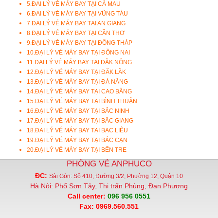
5.
ĐAI LÝ VÉ MÁY BAY TẠI CÀ MAU
6.
ĐAI LÝ VÉ MÁY BAY TẠI VŨNG TÀU
7.
ĐAI LÝ VÉ MÁY BAY TẠI AN GIANG
8.
ĐẠI LÝ VÉ MÁY BAY TẠI CẦN THƠ
9.
ĐẠI LÝ VÉ MÁY BAY TẠI ĐỒNG THÁP
10.
ĐẠI LÝ VÉ MÁY BAY TẠI ĐỒNG NAI
11.
ĐẠI LÝ VÉ MÁY BAY TẠI ĐĂK NÔNG
12.
ĐẠI LÝ VÉ MÁY BAY TẠI ĐĂK LĂK
13.
ĐẠI LÝ VÉ MÁY BAY TẠI ĐÀ NẴNG
14.
ĐẠI LÝ VÉ MÁY BAY TẠI CAO BẰNG
15.
ĐẠI LÝ VÉ MÁY BAY TẠI BÌNH THUẬN
16.
ĐẠI LÝ VÉ MÁY BAY TẠI BẮC NINH
17.
ĐẠI LÝ VÉ MÁY BAY TẠI BẮC GIANG
18.
ĐẠI LÝ VÉ MÁY BAY TẠI BẠC LIÊU
19.
ĐẠI LÝ VÉ MÁY BAY TẠI BẮC CẠN
20.
ĐẠI LÝ VÉ MÁY BAY TẠI BẾN TRE
PHÒNG VÉ ANPHUCO
ĐC:
Sài Gòn: Số 410, Đường 3/2, Phường 12, Quận 10
Hà Nội: Phố Sơn Tây, Thị trấn Phùng, Đan Phượng
Call center:
096 956 0551
Fax: 0969.560.551