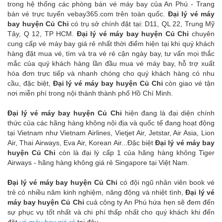
trong hệ thống các phòng bán vé máy bay của An Phú - Trang
bán vé trực tuyến vebay365.com trên toàn quốc.
Đại lý vé máy
bay huyện Củ Chi
có trụ sở chính đặt tại: D11, QL 22, Trung Mỹ
Tây, Q 12,
TP HCM.
Đại lý vé máy bay huyện Củ Chi
chuyên
cung cấp vé máy bay giá rẻ nhất thời điểm hiện tại khi quý khách
hàng đặt mua vé, tìm và tra vé rẻ cận ngày bay, tư vấn mọi thắc
mắc của quý khách hàng lần đầu mua vé máy bay, hỗ trợ xuất
hóa đơn trực tiếp và nhanh chóng cho quý khách hàng có nhu
cầu, đặc biệt,
Đại lý vé máy bay huyện Củ Chi
còn giao vé tận
nơi miễn phí trong nội thành thành phố Hồ Chí Minh.
Đại lý vé máy bay huyện Củ Chi
hiện đang là đại diện chính
thức của các hãng hàng không nội địa và quốc tế đang hoạt động
tại Vietnam như Vietnam Airlines, Vietjet Air, Jetstar, Air Asia, Lion
Air, Thai Airways, Eva Air, Korean Air...Đặc biệt
Đại lý vé máy bay
huyện Củ Chi
còn là đại lý cấp 1 của hãng hàng không Tiger
Airways - hãng hàng không giá rẻ Singapore tại Việt Nam.
Đại lý vé máy bay huyện Củ Chi
có
đội ngũ nhân viên book vé
trẻ có nhiều năm kinh nghiệm, năng động và nhiệt tình,
Đại lý vé
máy bay huyện Củ Chi
cu
ả công ty An Phú hứa hẹn sẽ đem đến
sự phục vụ tốt nhất và chi phí thấp nhất cho quý khách khi đến