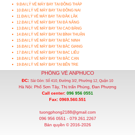
9.
ĐẠI LÝ VÉ MÁY BAY TẠI ĐỒNG THÁP
10.
ĐẠI LÝ VÉ MÁY BAY TẠI ĐỒNG NAI
11.
ĐẠI LÝ VÉ MÁY BAY TẠI ĐĂK LĂK
12.
ĐẠI LÝ VÉ MÁY BAY TẠI ĐÀ NẴNG
13.
ĐẠI LÝ VÉ MÁY BAY TẠI CAO BẰNG
14.
ĐẠI LÝ VÉ MÁY BAY TẠI BÌNH THUẬN
15.
ĐẠI LÝ VÉ MÁY BAY TẠI BẮC NINH
16.
ĐẠI LÝ VÉ MÁY BAY TẠI BẮC GIANG
17.
ĐẠI LÝ VÉ MÁY BAY TẠI BẠC LIÊU
18.
ĐẠI LÝ VÉ MÁY BAY TẠI BẮC CẠN
19.
ĐẠI LÝ VÉ MÁY BAY TẠI BẾN TRE
PHÒNG VÉ ANPHUCO
ĐC:
Sài Gòn: Số 410, Đường 3/2, Phường 12, Quận 10
Hà Nội: Phố Sơn Tây, Thị trấn Phùng, Đan Phượng
Call center:
096 956 0551
Fax: 0969.560.551
tuongphong2188@gmail.com
096 956 0551 - 079.261.2267
Bản quyền © 2016-2026