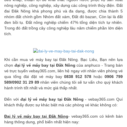
nông nghiệp, công nghiệp, xây dựng các công trình thủy điện. Đất
đai Đăk Nông khá phong phú và đa dạng, được chia thành 5
nhóm đất chính gồm Nhóm đất xám, Đất đỏ bazan, Còn lại là đất
đen bồi tụ. Đất nông nghiệp chiếm 47% tổng diện tích tự nhiên.
Trong đó đất trồng cây công nghiệp lâu năm chiếm phần lớn diện
tích.
Khi cần mua vé máy bay tại Đăk Nông. Bạc Liêu, Bạn nên lựa
chọn
đại lý vé máy bay tại Đăk Nông
của anphuco - Trang bán
vé trực tuyến vebay365.com
, liên hệ ngay với nhân viên phòng vé
qua tổng đài đặt vé máy bay
0838 912 578
hoặc
0906 799
589/0902 31 29 89
nhân viên chúng tôi sẽ tư vấn cho quý khách
hành trình tốt nhất và mức giá thấp nhất.
Đến với
đại lý vé máy bay tại
Đăk Nông
- vebay365.com Quí
khách thấy được sự khác biệt mà các phòng vé khác không có:
Đại lý vé máy bay tại
Đăk Nông
- vebay365.com có kênh bán
hàng thông dung, phổ biến nhất hiện nay: