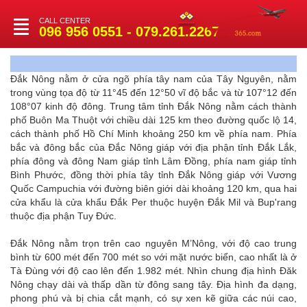
CALL CENTER
Toggle
096 956 0551 - 079.261.2267
navigation
Đắk Nông nằm ở cửa ngõ phía tây nam của Tây Nguyên, nằm
trong vùng tọa độ từ 11°45 đến 12°50 vĩ độ bắc và từ 107°12 đến
108°07 kinh độ đông. Trung tâm tỉnh Đắk Nông nằm cách thành
phố Buôn Ma Thuột với chiều dài 125 km theo đường quốc lộ 14,
cách thành phố Hồ Chí Minh khoảng 250 km về phía nam. Phía
bắc và đông bắc của Đắc Nông giáp với địa phận tỉnh Đắk Lắk,
phía đông và đông Nam giáp tỉnh Lâm Đồng, phía nam giáp tỉnh
Bình Phước, đồng thời phía tây tỉnh Đắk Nông giáp với Vương
Quốc Campuchia với đường biên giới dài khoảng 120 km, qua hai
cửa khẩu là cửa khẩu Đắk Per thuộc huyện Đắk Mil và Bup'rang
thuộc địa phận Tuy Đức.
Đắk Nông nằm trọn trên cao nguyên M’Nông, với độ cao trung
bình từ 600 mét đến 700 mét so với mặt nước biển, cao nhất là ở
Tà Đùng với độ cao lên đến 1.982 mét. Nhìn chung địa hình Đăk
Nông chạy dài và thấp dần từ đông sang tây. Địa hình đa dạng,
phong phú và bị chia cắt mạnh, có sự xen kẽ giữa các núi cao,