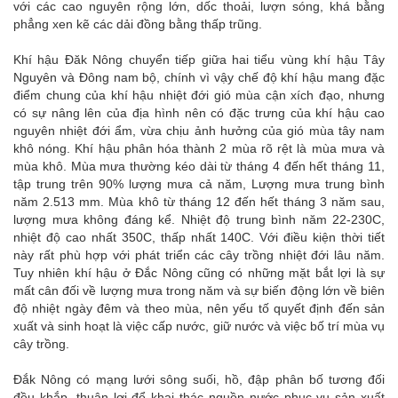
với các cao nguyên rộng lớn, dốc thoải, lư­ợn sóng, khá bằng
phẳng xen kẽ các dải đồng bằng thấp trũng.
Khí hậu Đăk Nông chuyển tiếp giữa hai tiểu vùng khí hậu Tây
Nguyên và Đông nam bộ, chính vì vậy chế độ khí hậu mang đặc
điểm chung của khí hậu nhiệt đới gió mùa cận xích đạo, nhưng
có sự nâng lên của địa hình nên có đặc trưng của khí hậu cao
nguyên nhiệt đới ẩm, vừa chịu ảnh hưởng của gió mùa tây nam
khô nóng. Khí hậu phân hóa thành 2 mùa rõ rệt là mùa mưa và
mùa khô. Mùa mưa thường kéo dài từ tháng 4 đến hết tháng 11,
tập trung trên 90% lượng mưa cả năm, Lượng mưa trung bình
năm 2.513 mm. Mùa khô từ tháng 12 đến hết tháng 3 năm sau,
lượng mưa không đáng kể. Nhiệt độ trung bình năm 22-230C,
nhiệt độ cao nhất 350C, thấp nhất 140C. Với điều kiện thời tiết
này rất phù hợp với phát triển các cây trồng nhiệt đới lâu năm.
Tuy nhiên khí hậu ở Đắc Nông cũng có những mặt bắt lợi là sự
mất cân đối về lượng mưa trong năm và sự biến động lớn về biên
độ nhiệt ngày đêm và theo mùa, nên yếu tố quyết định đến sản
xuất và sinh hoạt là việc cấp nước, giữ nước và việc bố trí mùa vụ
cây trồng.
Đắk Nông có mạng lưới sông suối, hồ, đập phân bố tương đối
đều khắp, thuận lợi để khai thác nguồn nước phục vụ sản xuất