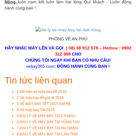
Nông
luôn cam kết luôn làm hài lòng Quí khách - Luôn đồng
hành cùng bạn !
PHÒNG VÉ AN PHÚ
HÃY NHẤC MÁY LÊN VÀ GỌI
( 08) 38 912 578 – Hotline : 0902
312 989
CHO
CHÚNG TÔI NGAY KHI BẠN CÓ NHU CẦU!
vebay365.com
: ĐỒNG HÀNH CÙNG BẠN !
Tin tức liên quan
1.
Mở bán vé máy bay tết 2016
2.
Vé máy bay tết giá rẻ 2016
3.
VÉ MÁY BAY TẾT 2015 GÍA RẺ
4.
Vé máy bay Tết 2015
5.
ĐAI LÝ VÉ MÁY BAY TẠI CÀ MAU
6.
ĐAI LÝ VÉ MÁY BAY TẠI VŨNG TÀU
7.
ĐAI LÝ VÉ MÁY BAY TẠI AN GIANG
8.
ĐẠI LÝ VÉ MÁY BAY TẠI CẦN THƠ