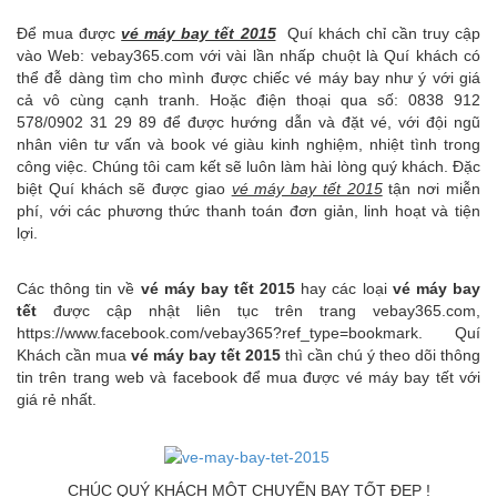
Để mua được
vé máy bay tết 2015
Quí khách chỉ cần truy cập
vào Web: vebay365.com với vài lần nhấp chuột là Quí khách có
thể đễ dàng tìm cho mình được chiếc vé máy bay như ý với giá
cả vô cùng cạnh tranh. Hoặc điện thoại qua số: 0838 912
578/0902 31 29 89 để được hướng dẫn và đặt vé, với đội ngũ
nhân viên tư vấn và book vé giàu kinh nghiệm, nhiệt tình trong
công việc. Chúng tôi cam kết sẽ luôn làm hài lòng quý khách. Đặc
biệt Quí khách sẽ được giao
vé máy bay tết 2015
tận nơi miễn
phí, với các phương thức thanh toán đơn giản, linh hoạt và tiện
lợi.
Các thông tin về
vé máy bay tết 2015
hay các loại
vé máy bay
tết
được cập nhật liên tục trên trang vebay365.com,
https://www.facebook.com/vebay365?ref_type=bookmark. Quí
Khách cần mua
vé máy bay tết 2015
thì cần chú ý theo dõi thông
tin trên trang web và facebook để mua được vé máy bay tết với
giá rẻ nhất.
CHÚC QUÝ KHÁCH MỘT CHUYẾN BAY TỐT ĐẸP !