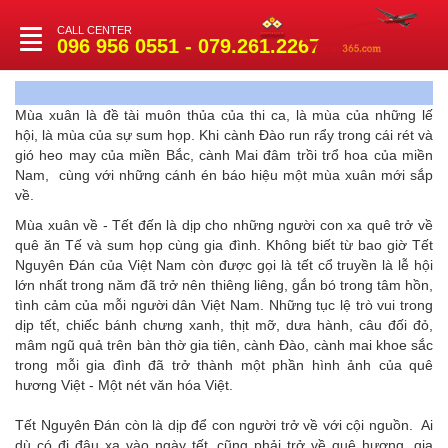
CALL CENTER
Toggle
096 956 0551 - 079.261.2267
navigation
Mùa xuân là đề tài muôn thủa của thi ca, là mùa của những lế
hội, là mùa của sự sum họp. Khi cành Đào run rẩy trong cái rét và
gió heo may của miền Bắc, cành Mai đâm trồi trổ hoa của miền
Nam, cùng với những cánh én báo hiệu một mùa xuân mới sắp
về.
Mùa xuân về - Tết đến là dịp cho những người con xa quê trở về
quê ăn Tế và sum họp cùng gia đình. Không biết từ bao giờ Tết
Nguyên Đán của Việt Nam còn được gọi là tết cổ truyền là lễ hội
lớn nhất trong năm đã trở nên thiêng liêng, gắn bó trong tâm hồn,
tình cảm của mỗi người dân Việt Nam. Những tục lệ trò vui trong
dịp tết, chiếc bánh chưng xanh, thịt mỡ, dưa hành, câu đối đỏ,
mâm ngũ quả trên bàn thờ gia tiên, cành Đào, cành mai khoe sắc
trong mỗi gia đình đã trở thành một phần hình ảnh của quê
hương Việt - Một nét văn hóa Việt.
Tết Nguyên Đán còn là dịp để con người trở về với cội nguồn. Ai
dù có đi đâu xa vào ngày tết, cũng phải trở về quê hương, gia