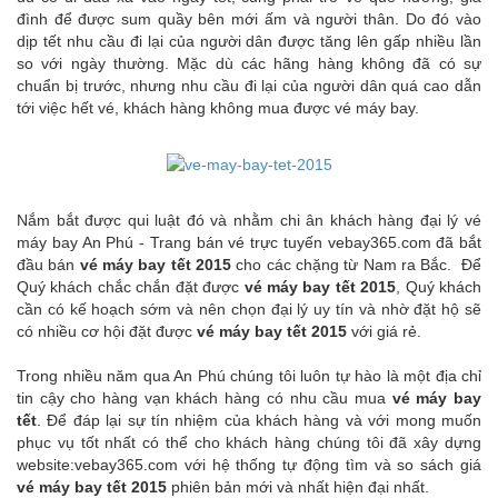
đình để được sum quầy bên mới ấm và người thân. Do đó vào
dịp tết nhu cầu đi lại của người dân được tăng lên gấp nhiều lần
so với ngày thường. Mặc dù các hãng hàng không đã có sự
chuẩn bị trước, nhưng nhu cầu đi lại của người dân quá cao dẫn
tới việc hết vé, khách hàng không mua được vé máy bay.
Nắm bắt được qui luật đó và nhằm chi ân khách hàng đại lý vé
máy bay An Phú - Trang bán vé trực tuyến vebay365.com đã bắt
đầu bán
vé máy bay tết 2015
cho các chặng từ Nam ra Bắc. Để
Quý khách chắc chắn đặt được
vé máy bay tết 2015
, Quý khách
cần có kế hoạch sớm và nên chọn đại lý uy tín và nhờ đặt hộ sẽ
có nhiều cơ hội đặt được
vé máy bay tết 2015
với giá rẻ.
Trong nhiều năm qua An Phú chúng tôi luôn tự hào là một địa chỉ
tin cậy cho hàng vạn khách hàng có nhu cầu mua
vé máy bay
tết
. Để đáp lại sự tín nhiệm của khách hàng và với mong muốn
phục vụ tốt nhất có thể cho khách hàng chúng tôi đã xây dựng
website:vebay365.com với hệ thống tự động tìm và so sách giá
vé máy bay tết 2015
phiên bản mới và nhất hiện đại nhất.