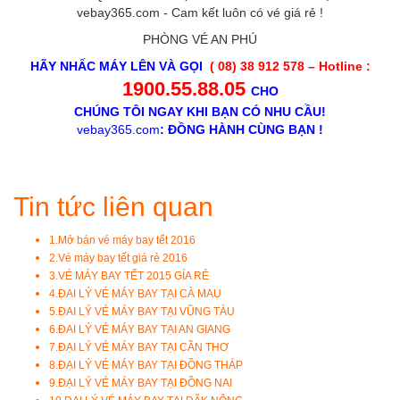
vebay365.com - Cam kết luôn có vé giá rẻ !
PHÒNG VÉ AN PHÚ
HÃY NHẤC MÁY LÊN VÀ GỌI
( 08) 38 912 578 – Hotline :
1900.55.88.05
CHO
CHÚNG TÔI NGAY KHI BẠN CÓ NHU CẦU!
vebay365.com
: ĐỒNG HÀNH CÙNG BẠN !
Tin tức liên quan
1.
Mở bán vé máy bay tết 2016
2.
Vé máy bay tết giá rẻ 2016
3.
VÉ MÁY BAY TẾT 2015 GÍA RẺ
4.
ĐAI LÝ VÉ MÁY BAY TẠI CÀ MAU
5.
ĐAI LÝ VÉ MÁY BAY TẠI VŨNG TÀU
6.
ĐAI LÝ VÉ MÁY BAY TẠI AN GIANG
7.
ĐẠI LÝ VÉ MÁY BAY TẠI CẦN THƠ
8.
ĐẠI LÝ VÉ MÁY BAY TẠI ĐỒNG THÁP
9.
ĐẠI LÝ VÉ MÁY BAY TẠI ĐỒNG NAI