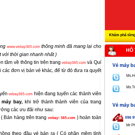
Khám phá từng
rang
thông minh đã mang lại cho
www.vebay365.com
HỖ
 với thời gian nhanh nhất )
tâm về thông tin trên trang
và Quí
vebay365.com
Vé máy ba
 các đơn vị bán vé khác, để từ đó đưa ra quyết
Ms.H
Ms.T
uyến
hiện đang tuyển các thành viên
vebay365.com
é máy bay,
khi trở thành thành viên của trang
Vé máy ba
ởng các ưu đãi như sau:
( Bán hàng trên trang
) hoàn toàn
096 9
vebay: 365.com
Mr P
ng theo đầu vé bán ra ( Có phần mềm tính