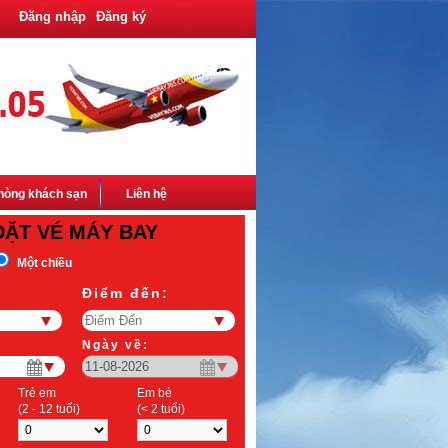
Đăng nhập
Đăng ký
hòng khách sạn
Liên hệ
ĐẶT VÉ MÁY BAY
Một chiều
Điểm đến:
Ngày về:
Trẻ em
Em bé
(2 - 12 tuổi)
(< 2 tuổi)