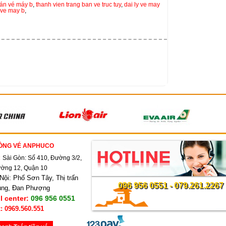
bán vé máy b
,
thanh vien trang ban ve truc tuy
,
dai ly ve may
 ve may b
,
ÒNG VÉ ANPHUCO
:
Sài Gòn: Số 410, Đường 3/2,
ờng 12, Quận 10
Nội: Phố Sơn Tây, Thị trấn
096 956 0551 - 079.261.2267
ùng, Đan Phượng
l center:
096 956 0551
: 0969.560.551