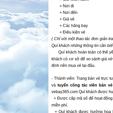
+ Nơi đi
+ Nơi đến
+ Giá vé
+ Các hãng bay
+ Điều kiện vé
( Chỉ với một thao tác đơn giản t
Quí khách những thông tin cần biết
Quí khách hoàn toàn có thể yên 
khách có cơ sở để so sánh giá với
định nên mua vé tại đâu.
- Thành viên: Trang bán vé trực t
và
tuyển công tác viên bán v
vebay365.com Quí khách được hư
+ Được cấp mã số để hoạt động 
miễn phí.
+ Quí khách được hưởng hoa hồ