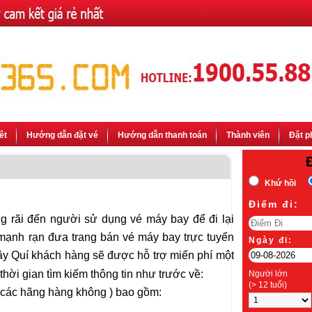
êt
Hướng dẫn đặt vé
Hướng dẫn thanh toán
Thành viên
Đặt p
Khứ hồi
Ðiểm đi:
rãi đến người sử dụng vé máy bay để đi lại
 mạnh rạn đưa trang bán vé máy bay trực tuyến
Ngày đi:
ây Quí khách hàng sẽ được hỗ trợ miến phí một
hời gian tìm kiếm thông tin như trước về:
Người lớn
(> 12 tuổi)
ả các hãng hàng không ) bao gồm: