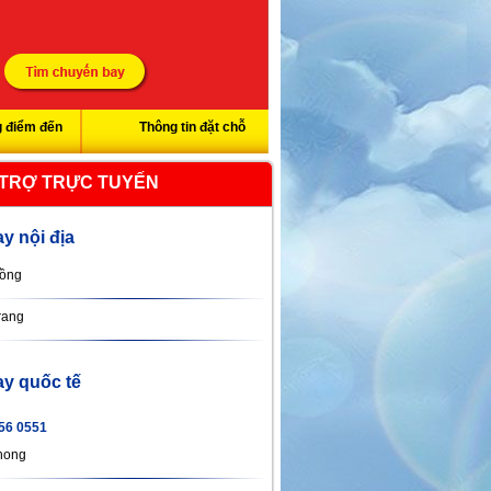
 điểm đến
Thông tin đặt chỗ
 TRỢ TRỰC TUYẾN
y nội địa
ồng
rang
y quốc tế
56 0551
hong