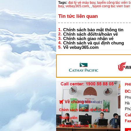
Tags:
đại lý vé máy bay
,
tuyển công tác viên 
bay
,
vebay365.com
,
,
tuyen cong tac vien ban
Tin tức liên quan
1.
Chính sách bảo mật thông tin
2.
Chính sách đổi/trả/hoàn vé
3.
Chính sách giao nhận vé
4.
Chính sách và qui định chung
5.
Về vebay365.com
PH
ĐC
Phư
Về chúng tôi
Hà 
Ph
Chính sách và qui định chung
Cal
Thành viên
Fax
Về vebay365.com