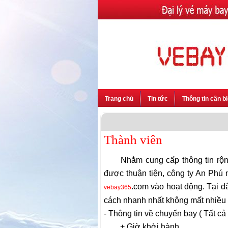
Trang chủ
Tin tức
Thông tin cần bi
Thành viên
Nhằm cung cấp thông tin rộng 
được thuận tiện, công ty An Phú
.com vào hoạt động. Tại đ
vebay365
cách nhanh nhất không mất nhiều t
- Thông tin về chuyến bay ( Tất c
+ Giờ khởi hành