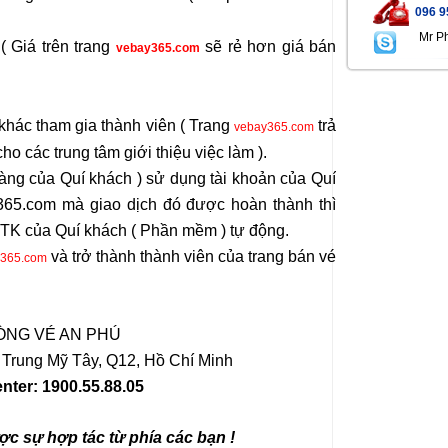
096 9
Mr P
 Giá trên trang
sẽ rẻ hơn giá bán
vebay365.com
khác tham gia thành viên ( Trang
trả
vebay365.com
cho các trung tâm giới thiệu việc làm ).
àng của Quí khách ) sử dụng tài khoản của Quí
y365.com mà giao dịch đó được hoàn thành thì
 TK của Quí khách ( Phần mềm ) tự động.
và trở thành thành viên của trang bán vé
365.com
ÒNG VÉ AN PHÚ
, Trung Mỹ Tây, Q12, Hồ Chí Minh
enter: 1900.55.88.05
c sự hợp tác từ phía các bạn !