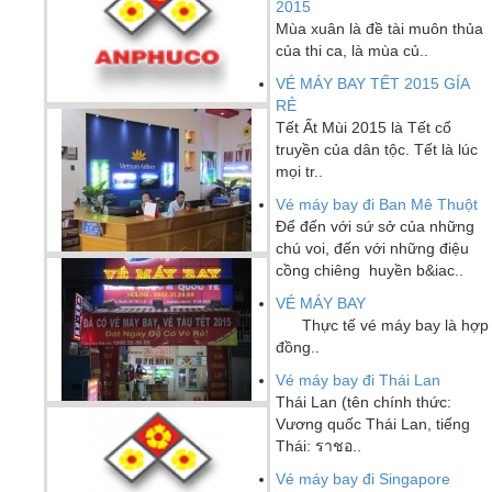
2015
Mùa xuân là đề tài muôn thủa
của thi ca, là mùa củ..
VÉ MÁY BAY TẾT 2015 GÍA
RẺ
Tết Ất Mùi 2015 là Tết cổ
truyền của dân tộc. Tết là lúc
mọi tr..
Vé máy bay đi Ban Mê Thuột
Để đến với sứ sở của những
chú voi, đến với những điệu
cồng chiêng huyền b&iac..
VÉ MÁY BAY
Thực tế vé máy bay là hợp
đồng..
Vé máy bay đi Thái Lan
Thái Lan (tên chính thức:
Vương quốc Thái Lan, tiếng
Thái: ราชอ..
Vé máy bay đi Singapore