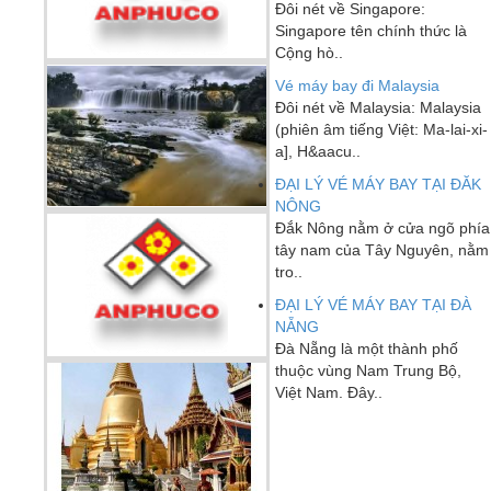
Đôi nét về Singapore:
Singapore tên chính thức là
Cộng hò..
Vé máy bay đi Malaysia
Đôi nét về Malaysia: Malaysia
(phiên âm tiếng Việt: Ma-lai-xi-
a], H&aacu..
ĐẠI LÝ VÉ MÁY BAY TẠI ĐĂK
NÔNG
Đắk Nông nằm ở cửa ngõ phía
tây nam của Tây Nguyên, nằm
tro..
ĐẠI LÝ VÉ MÁY BAY TẠI ĐÀ
NẴNG
Đà Nẵng là một thành phố
thuộc vùng Nam Trung Bộ,
Việt Nam. Đây..