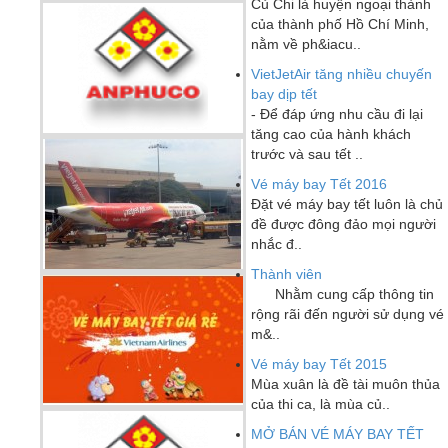
Củ Chi là huyện ngoại thành
của thành phố Hồ Chí Minh,
nằm về ph&iacu..
VietJetAir tăng nhiều chuyến
bay dịp tết
- Để đáp ứng nhu cầu đi lại
tăng cao của hành khách
trước và sau tết ..
Vé máy bay Tết 2016
Đặt vé máy bay tết luôn là chủ
đề được đông đảo mọi người
nhắc đ..
Thành viên
Nhằm cung cấp thông tin
rộng rãi đến người sử dụng vé
m&..
Vé máy bay Tết 2015
Mùa xuân là đề tài muôn thủa
của thi ca, là mùa củ..
MỞ BÁN VÉ MÁY BAY TẾT