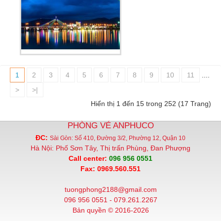
1
2
3
4
5
6
7
8
9
10
11
....
>
>|
Hiển thị 1 đến 15 trong 252 (17 Trang)
PHÒNG VÉ ANPHUCO
ĐC:
Sài Gòn: Số 410, Đường 3/2, Phường 12, Quận 10
Hà Nội: Phố Sơn Tây, Thị trấn Phùng, Đan Phượng
Call center:
096 956 0551
Fax: 0969.560.551
tuongphong2188@gmail.com
096 956 0551 - 079.261.2267
Bản quyền © 2016-2026