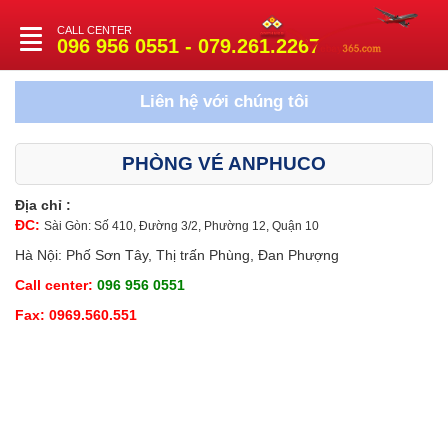
CALL CENTER
Toggle
096 956 0551 - 079.261.2267
navigation
Liên hệ với chúng tôi
PHÒNG VÉ ANPHUCO
Địa chỉ :
ĐC:
Sài Gòn: Số 410, Đường 3/2, Phường 12, Quận 10
Hà Nội: Phố Sơn Tây, Thị trấn Phùng, Đan Phượng
Call center:
096 956 0551
Fax: 0969.560.551