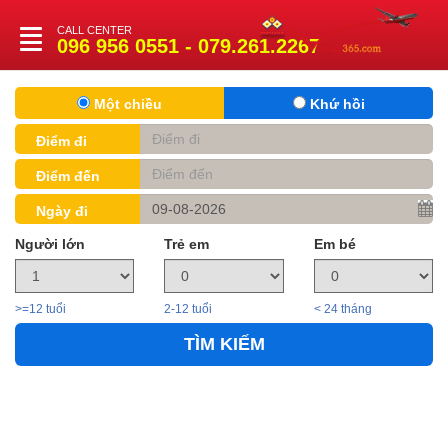
CALL CENTER
Toggle
096 956 0551 - 079.261.2267
navigation
Một chiều
Khứ hồi
Điểm đi
Điểm đến
Ngày đi
Người lớn
Trẻ em
Em bé
>=12 tuổi
2-12 tuổi
< 24 tháng
TÌM KIẾM