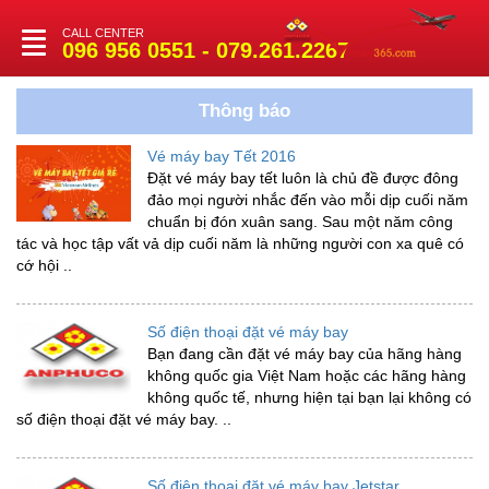
CALL CENTER
Toggle
096 956 0551 - 079.261.2267
navigation
Thông báo
Vé máy bay Tết 2016
Đặt vé máy bay tết luôn là chủ đề được đông
đảo mọi người nhắc đến vào mỗi dịp cuối năm
chuẩn bị đón xuân sang. Sau một năm công
tác và học tập vất vả dịp cuối năm là những người con xa quê có
cớ hội ..
Số điện thoại đặt vé máy bay
Bạn đang cần đặt vé máy bay của hãng hàng
không quốc gia Việt Nam hoặc các hãng hàng
không quốc tế, nhưng hiện tại bạn lại không có
số điện thoại đặt vé máy bay. ..
Số điện thoại đặt vé máy bay Jetstar