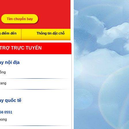
 điểm đến
Thông tin đặt chỗ
 TRỢ TRỰC TUYẾN
y nội địa
ồng
rang
y quốc tế
56 0551
hong