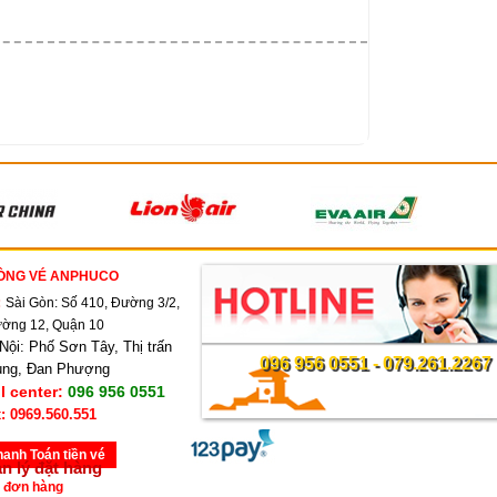
ÒNG VÉ ANPHUCO
:
Sài Gòn: Số 410, Đường 3/2,
ờng 12, Quận 10
Nội: Phố Sơn Tây, Thị trấn
096 956 0551 - 079.261.2267
ùng, Đan Phượng
l center:
096 956 0551
: 0969.560.551
hanh Toán tiền vé
n lý đặt hàng
 đơn hàng