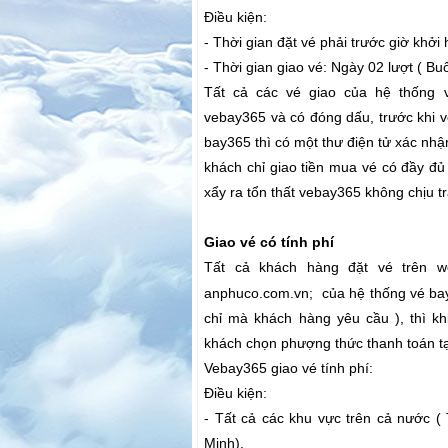
Điều kiện:
- Thời gian đặt vé phải trước giờ khởi 
- Thời gian giao vé: Ngày 02 lượt ( Bu
Tất cả các vé giao của hệ thống
vebay365 và có đóng dấu, trước khi v
bay365 thì có một thư điện tử xác nhậ
khách chỉ giao tiền mua vé có đầy đủ 
xẩy ra tổn thất vebay365 không chịu t
Giao vé có tính phí
Tất cả khách hàng đặt vé trên 
anphuco.com.vn; của hệ thống vé bay 
chỉ mà khách hàng yêu cầu ), thì k
khách chọn phượng thức thanh toán tạ
Vebay365 giao vé tính phí:
Điều kiện:
- Tất cả các khu vực trên cả nước (
Minh).