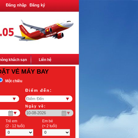
Đăng nhập
Đăng ký
hòng khách sạn
Liên hệ
ĐẶT VÉ MÁY BAY
Một chiều
Điểm đến:
Ngày về:
Trẻ em
Em bé
(2 - 12 tuổi)
(< 2 tuổi)