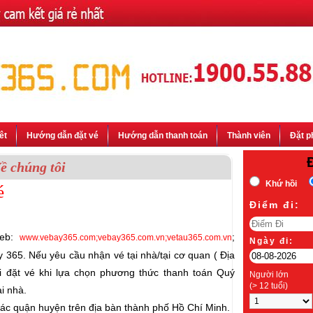
êt
Hướng dẫn đặt vé
Hướng dẫn thanh toán
Thành viên
Đặt p
ề chúng tôi
Khứ hồi
é
Ðiểm đi:
web:
;
www.vebay365.com;vebay365.com.vn;vetau365.com.vn
Ngày đi:
365. Nếu yêu cầu nhận vé tại nhà/tại cơ quan ( Địa
hi đặt vé khi lựa chọn phương thức thanh toán Quý
Người lớn
(> 12 tuổi)
i nhà.
ác quận huyện trên địa bàn thành phố Hồ Chí Minh.