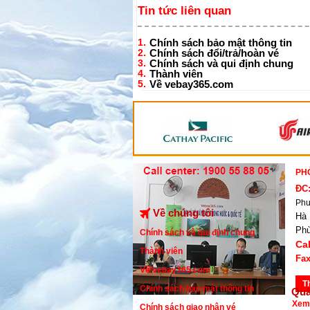
Tin tức liên quan
1.
Chính sách bảo mật thông tin
2.
Chính sách đổi/trả/hoàn vé
3.
Chính sách và qui định chung
4.
Thành viên
5.
Về vebay365.com
PH
ĐC
Phư
Về chúng tôi
Hà 
Ph
Chính sách và qui định chung
Cal
Thành viên
Fax
Về vebay365.com
T
Chính sách bảo mật thông tin
Quả
Xem
Chính sách giao nhận vé