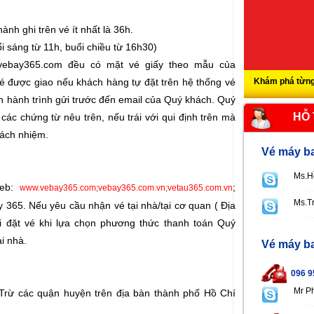
hành ghi trên vé ít nhất là 36h.
ổi sáng từ 11h, buổi chiều từ 16h30)
 vebay365.com đều có mặt vé giấy theo mẫu của
é được giao nếu khách hàng tự đặt trên hệ thống vé
Khám phá từng
n hành trình gửi trước đến email của Quý khách. Quý
HỖ
các chứng từ nêu trên, nếu trái với qui định trên mà
rách nhiệm.
Vé máy ba
Ms.H
web:
;
www.vebay365.com;vebay365.com.vn;vetau365.com.vn
Ms.T
365. Nếu yêu cầu nhận vé tại nhà/tại cơ quan ( Địa
hi đặt vé khi lựa chọn phương thức thanh toán Quý
i nhà.
Vé máy ba
096 9
Mr P
 Trừ các quận huyện trên địa bàn thành phố Hồ Chí