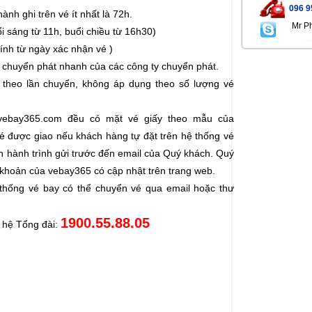
096 9
hành ghi trên vé ít nhất là 72h.
Mr P
ổi sáng từ 11h, buổi chiều từ 16h30)
Tính từ ngày xác nhận vé )
 chuyển phát nhanh của các công ty chuyển phát.
 theo lần chuyển, không áp dụng theo số lượng vé
 vebay365.com đều có mặt vé giấy theo mẫu của
é được giao nếu khách hàng tự đặt trên hệ thống vé
n hành trình gửi trước đến email của Quý khách. Quý
 khoản của vebay365 có cập nhật trên trang web.
 thống vé bay có thể chuyển vé qua email hoặc thư
1900.55.88.05
n hệ Tổng đài: