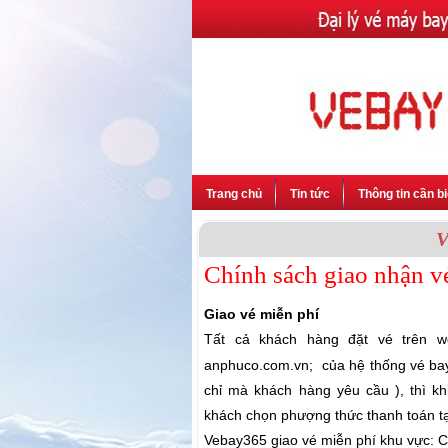
Trang chủ
Tin tức
Thông tin cần bi
V
Chính sách giao nhận v
Giao vé miễn phí
Tất cả khách hàng đặt vé trên 
anphuco.com.vn; của hệ thống vé bay 
chỉ mà khách hàng yêu cầu ), thì k
khách chọn phượng thức thanh toán tạ
Vebay365 giao vé miễn phí khu vực: C