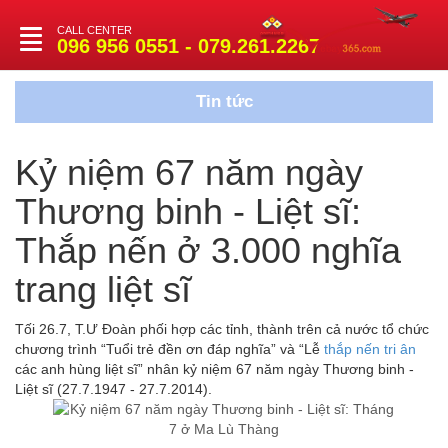
CALL CENTER
Toggle
096 956 0551 - 079.261.2267
navigation
Tin tức
Kỷ niệm 67 năm ngày
Thương binh - Liệt sĩ:
Thắp nến ở 3.000 nghĩa
trang liệt sĩ
Tối 26.7, T.Ư Đoàn phối hợp các tỉnh, thành trên cả nước tổ chức
chương trình “Tuổi trẻ đền ơn đáp nghĩa” và “Lễ
thắp nến tri ân
các anh hùng liệt sĩ” nhân kỷ niệm 67 năm ngày Thương binh -
Liệt sĩ (27.7.1947 - 27.7.2014).