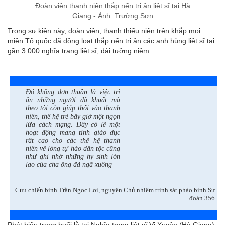
Đoàn viên thanh niên thắp nến tri ân liệt sĩ tại Hà
Giang - Ảnh: Trường Sơn
Trong sự kiện này, đoàn viên, thanh thiếu niên trên khắp mọi
miền Tổ quốc đã đồng loạt thắp nến tri ân các anh hùng liệt sĩ tại
gần 3.000 nghĩa trang liệt sĩ, đài tưởng niệm.
Đó không đơn thuần là việc tri
ân những người đã khuất mà
theo tôi còn giúp thổi vào thanh
niên, thế hệ trẻ bây giờ một ngọn
lửa cách mạng. Đây có lẽ một
hoạt động mang tính giáo dục
rất cao cho các thế hệ thanh
niên về lòng tự hào dân tộc cũng
như ghi nhớ những hy sinh lớn
lao của cha ông đã ngã xuống
Cựu chiến binh Trần Ngọc Lợi, nguyên Chủ nhiệm trinh sát pháo binh Sư
đoàn 356