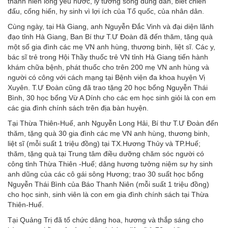
thanh niên lòng yêu nước, lý tưởng sống đúng đắn, biết chiến
đấu, cống hiến, hy sinh vì lợi ích của Tổ quốc, của nhân dân.
Cùng ngày, tại Hà Giang, anh Nguyễn Đắc Vinh và đại diện lãnh
đạo tỉnh Hà Giang, Ban Bí thư T.Ư Đoàn đã đến thăm, tặng quà
một số gia đình các mẹ VN anh hùng, thương binh, liệt sĩ. Các y,
bác sĩ trẻ trong Hội Thầy thuốc trẻ VN tỉnh Hà Giang tiến hành
khám chữa bệnh, phát thuốc cho trên 200 mẹ VN anh hùng và
người có công với cách mạng tại Bệnh viện đa khoa huyện Vị
Xuyên. T.Ư Đoàn cũng đã trao tặng 20 học bổng Nguyễn Thái
Bình, 30 học bổng Vừ A Dính cho các em học sinh giỏi là con em
các gia đình chính sách trên địa bàn huyện.
Tại Thừa Thiên-Huế, anh Nguyễn Long Hải, Bí thư T.Ư Đoàn đến
thăm, tặng quà 30 gia đình các mẹ VN anh hùng, thương binh,
liệt sĩ (mỗi suất 1 triệu đồng) tại TX.Hương Thủy và TP.Huế;
thăm, tặng quà tại Trung tâm điều dưỡng chăm sóc người có
công tỉnh Thừa Thiên -Huế; dâng hương tưởng niệm sự hy sinh
anh dũng của các cô gái sông Hương; trao 30 suất học bổng
Nguyễn Thái Bình của Báo Thanh Niên (mỗi suất 1 triệu đồng)
cho học sinh, sinh viên là con em gia đình chính sách tại Thừa
Thiên-Huế.
Tại Quảng Trị đã tổ chức dâng hoa, hương và thắp sáng cho