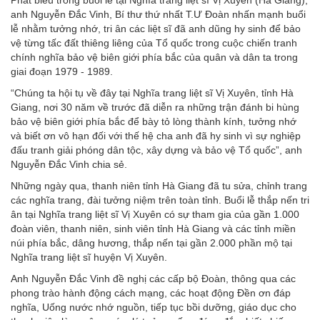
Phát biểu trong buổi lễ tại Nghĩa trang liệt sĩ Vị Xuyên (Hà Giang),
anh Nguyễn Đắc Vinh, Bí thư thứ nhất T.Ư Đoàn nhấn mạnh buổi
lễ nhằm tưởng nhớ, tri ân các liệt sĩ đã anh dũng hy sinh để bảo
vệ từng tấc đất thiêng liêng của Tổ quốc trong cuộc chiến tranh
chính nghĩa bảo vệ biên giới phía bắc của quân và dân ta trong
giai đoạn 1979 - 1989.
“Chúng ta hội tụ về đây tại Nghĩa trang liệt sĩ Vị Xuyên, tỉnh Hà
Giang, nơi 30 năm về trước đã diễn ra những trận đánh bi hùng
bảo vệ biên giới phía bắc để bày tỏ lòng thành kính, tưởng nhớ
và biết ơn vô hạn đối với thế hệ cha anh đã hy sinh vì sự nghiệp
đấu tranh giải phóng dân tộc, xây dựng và bảo vệ Tổ quốc”, anh
Nguyễn Đắc Vinh chia sẻ.
Những ngày qua, thanh niên tỉnh Hà Giang đã tu sửa, chỉnh trang
các nghĩa trang, đài tưởng niệm trên toàn tỉnh. Buổi lễ thắp nến tri
ân tại Nghĩa trang liệt sĩ Vị Xuyên có sự tham gia của gần 1.000
đoàn viên, thanh niên, sinh viên tỉnh Hà Giang và các tỉnh miền
núi phía bắc, dâng hương, thắp nến tại gần 2.000 phần mộ tại
Nghĩa trang liệt sĩ huyện Vị Xuyên.
Anh Nguyễn Đắc Vinh đề nghị các cấp bộ Đoàn, thông qua các
phong trào hành động cách mạng, các hoạt động Đền ơn đáp
nghĩa, Uống nước nhớ nguồn, tiếp tục bồi dưỡng, giáo dục cho