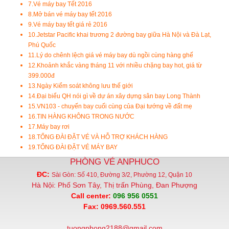
7.
Vé máy bay Tết 2016
8.
Mở bán vé máy bay tết 2016
9.
Vé máy bay tết giá rẻ 2016
10.
Jetstar Pacific khai trương 2 đường bay giữa Hà Nội và Đà Lạt,
Phú Quốc
11.
Lý do chênh lệch giá vé máy bay dù ngồi cùng hàng ghế
12.
Khoảnh khắc vàng tháng 11 với nhiều chặng bay hot, giá từ
399.000đ
13.
Ngày Kiểm soát không lưu thế giới
14.
Đại biểu QH nói gì về dự án xây dựng sân bay Long Thành
15.
VN103 - chuyến bay cuối cùng của Đại tướng về đất mẹ
16.
TIN HÀNG KHÔNG TRONG NƯỚC
17.
Máy bay rơi
18.
TỔNG ĐÀI ĐẶT VÉ VÀ HỖ TRỢ KHÁCH HÀNG
19.
TỔNG ĐÀI ĐẶT VÉ MÁY BAY
PHÒNG VÉ ANPHUCO
ĐC:
Sài Gòn: Số 410, Đường 3/2, Phường 12, Quận 10
Hà Nội: Phố Sơn Tây, Thị trấn Phùng, Đan Phượng
Call center:
096 956 0551
Fax: 0969.560.551
tuongphong2188@gmail.com