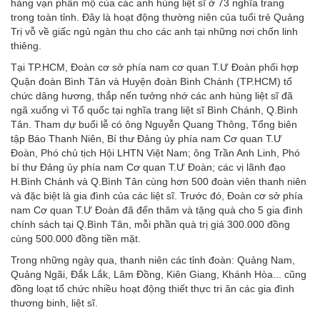
hàng vạn phần mộ của các anh hùng liệt sĩ ở 73 nghĩa trang
trong toàn tỉnh. Đây là hoạt động thường niên của tuổi trẻ Quảng
Trị vỗ về giấc ngủ ngàn thu cho các anh tại những nơi chốn linh
thiêng.
Tại TP.HCM, Đoàn cơ sở phía nam cơ quan T.Ư Đoàn phối hợp
Quận đoàn Bình Tân và Huyện đoàn Bình Chánh (TP.HCM) tổ
chức dâng hương, thắp nến tưởng nhớ các anh hùng liệt sĩ đã
ngã xuống vì Tổ quốc tại nghĩa trang liệt sĩ Bình Chánh, Q.Bình
Tân. Tham dự buổi lễ có ông Nguyễn Quang Thông, Tổng biên
tập Báo Thanh Niên, Bí thư Đảng ủy phía nam Cơ quan T.Ư
Đoàn, Phó chủ tịch Hội LHTN Việt Nam; ông Trần Anh Linh, Phó
bí thư Đảng ủy phía nam Cơ quan T.Ư Đoàn; các vị lãnh đạo
H.Bình Chánh và Q.Bình Tân cùng hơn 500 đoàn viên thanh niên
và đặc biệt là gia đình của các liệt sĩ. Trước đó, Đoàn cơ sở phía
nam Cơ quan T.Ư Đoàn đã đến thăm và tặng quà cho 5 gia đình
chính sách tại Q.Bình Tân, mỗi phần quà trị giá 300.000 đồng
cùng 500.000 đồng tiền mặt.
Trong những ngày qua, thanh niên các tỉnh đoàn: Quảng Nam,
Quảng Ngãi, Đắk Lắk, Lâm Đồng, Kiên Giang, Khánh Hòa... cũng
đồng loạt tổ chức nhiều hoạt động thiết thực tri ân các gia đình
thương binh, liệt sĩ.