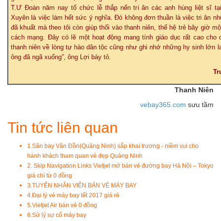
T.Ư Đoàn năm nay tổ chức lễ thắp nến tri ân các anh hùng liệt sĩ tạ
Xuyên là việc làm hết sức ý nghĩa. Đó không đơn thuần là việc tri ân n
đã khuất mà theo tôi còn giúp thổi vào thanh niên, thế hệ trẻ bây giờ m
cách mạng. Đây có lẽ một hoạt động mang tính giáo dục rất cao cho 
thanh niên về lòng tự hào dân tộc cũng như ghi nhớ những hy sinh lớn l
ông đã ngã xuống”, ông Lợi bày tỏ.
Tr
Thanh Niên
vebay365.com
sưu tầm
Tin tức liên quan
1.
Sân bay Vân Đồn(Quảng Ninh) sắp khai trương - niềm vui cho
hành khách tham quan vẻ đẹp Quảng Ninh
2.
Skip Navigation Links Vietjet mở bán vé đường bay Hà Nội – Tokyo
giá chì từ 0 đồng
3.
TUYỂN NHÂN VIÊN BÁN VÉ MÁY BAY
4.
Đại lý vé máy bay tết 2017 giá rẻ
5.
Vietjet Air bán vé 0 đồng
6.
Sử lý sự cố máy bay