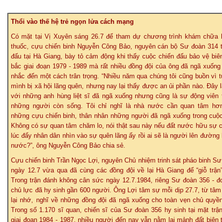
Thổi vào thế hệ trẻ ngọn lửa cách mạng
Có mặt tại Vị Xuyên sáng 26.7 để tham dự chương trình khám chữa 
thuốc, cựu chiến binh Nguyễn Công Bảo, nguyên cán bộ Sư đoàn 314 
đấu tại Hà Giang, bày tỏ cảm động khi thấy cuộc chiến đấu bảo vệ biên
bắc giai đoạn 1979 - 1989 mà rất nhiều đồng đội của ông đã ngã xuốn
nhắc đến một cách trân trọng. “Nhiều năm qua chúng tôi cũng buồn vì 
mình bị xã hội lãng quên, nhưng nay lại thấy được an ủi phần nào. Đây l
với những anh hùng liệt sĩ đã ngã xuống nhưng cũng là sự động viên 
những người còn sống. Tôi chỉ nghĩ là nhà nước cần quan tâm hơ
những cựu chiến binh, thân nhân những người đã ngã xuống trong cuộc
Không có sự quan tâm chăm lo, nói thật sau này nếu đất nước hữu sự c
lúc đấy nhân dân nhìn vào sự quên lãng ấy rồi ai sẽ là người lên đường 
nước?”, ông Nguyễn Công Bảo chia sẻ.
Cựu chiến binh Trần Ngọc Lợi, nguyên Chủ nhiệm trinh sát pháo binh Sư
ngày 12.7 vừa qua đã cùng các đồng đội về lại Hà Giang để “giỗ trận
Trong trận đánh không cân sức ngày 12.7.1984, riêng Sư đoàn 356 - đ
chủ lực đã hy sinh gần 600 người. Ông Lợi tâm sự mỗi dịp 27.7, từ tâ
lại nhớ, nghĩ về những đồng đội đã ngã xuống cho toàn vẹn chủ quyề
Trong số 1.170 sĩ quan, chiến sĩ của Sư đoàn 356 hy sinh tại mặt trậ
giai đoạn 1984 - 1987, nhiều người đến nay vẫn nằm lại mảnh đất biên t