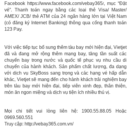
Facebook https://www.facebook.com/vebay365
, mục “Đặt
/
vé”. Thanh toán ngay bằng các loại thẻ Visa/ Master/
AMEX/ JCB/ thẻ ATM của 24 ngân hàng lớn tại Việt Nam
(có đăng ký Internet Banking) thông qua cổng thanh toán
123 Pay.
Với việc tiếp tục bổ sung thêm tàu bay mới hiện đại, Vietjet
đã và đang mở rộng thêm mạng bay, tăng tần suất các
chuyến bay trong nước và quốc tế phục vụ nhu cầu di
chuyển của hành khách. Sản phẩm chất lượng, đa dạng
với dịch vụ SkyBoss sang trọng và các hạng vé hấp dẫn
khác, Vietjet sẽ mang đến cho hành khách trải nghiệm bay
trên tàu bay mới hiện đại, tiếp viên xinh đẹp, thân thiện,
món ăn ngon miệng và dịch vụ tiện ích nhiều thú vị.
Mọi chi tiết vui lòng liên hệ: 1900.55.88.05 Hoặc
0969.560.551
Truy cập:
http://vebay365.com.vn/