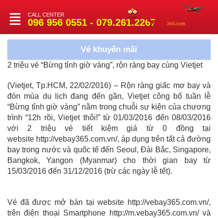
CALL CENTER
Toggle
096 956 0551 - 079.261.2267
navigation
Vé khuyến mãi
2 triệu vé “Bừng tỉnh giờ vàng”, rộn ràng bay cùng Vietjet
(Vietjet, Tp.HCM, 22/02/2016) – Rộn ràng giấc mơ bay và
đón mùa du lịch đang đến gần, Vietjet công bố tuần lễ
“Bừng tỉnh giờ vàng” nằm trong chuỗi sự kiện của chương
trình “12h rồi, Vietjet thôi!” từ 01/03/2016 đến 08/03/2016
với 2 triệu vé tiết kiệm giá từ 0 đồng tại
website http://vebay365.com.vn/, áp dụng trên tất cả đường
bay trong nước và quốc tế đến Seoul, Đài Bắc, Singapore,
Bangkok, Yangon (Myanmar) cho thời gian bay từ
15/03/2016 đến 31/12/2016 (trừ các ngày lễ tết).
Vé đã được mở bán tại website http://vebay365.com.vn/,
trên điện thoại Smartphone
http://m.vebay365.com.vn/
và