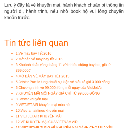
Lưu ý đây là vé khuyến mại, hành khách chuẩn bị thông tin
người đi, hành trình, nếu nhờ book hộ vui lòng chuyển
khoản trước.
Tin tức liên quan
1.
Vé máy bay Tết 2016
2.
Mở bán vé máy bay tết 2016
3.
Khoảnh khắc vàng tháng 11 với nhiều chặng bay hot, giá từ
399.000đ
4.
MỞ BÁN VÉ MÁY BAY TẾT 2015
5.
Jetstar Pacific tung chuỗi sự kiện vé siêu rẻ giá 3.000 đồng
6.
Chương trình vé 99.000 đồng mỗi ngày của VietJet Air
7.
KHUYẾN MÃI MỔI NGÀY GIÁ CHỈ TỪ 99,000 ĐỒNG
8.
Jetstar khuyến mại
9.
VIETJET AIR khuyến mại mùa hè
10.
Vietnamairlines khuyến mại
11.
VIETJETAIR KHUYẾN MÃI
12.
VÉ KHUYẾN MẠI CỦA VIETNAM AIR
13.
VIETJETAIR TUNG VÉ KHUYẾN MẠI DÀNH CHO MÙA YÊU