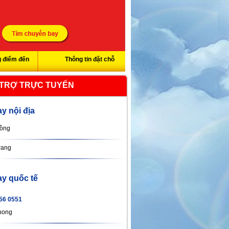
 điểm đến
Thông tin đặt chỗ
 TRỢ TRỰC TUYẾN
y nội địa
ồng
rang
y quốc tế
56 0551
hong