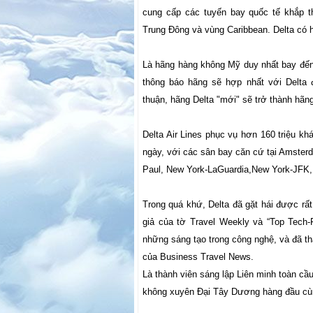
cung cấp các tuyến bay quốc tế khắp t
Trung Đông và vùng Caribbean. Delta có h
Là hãng hàng không Mỹ duy nhất bay đến 
thông báo hãng sẽ hợp nhất với Delta 
thuận, hãng Delta "mới" sẽ trở thành hãng
Delta Air Lines phục vụ hơn 160 triệu k
ngày, với các sân bay căn cứ tại Amsterda
Paul, New York-LaGuardia,New York-JFK, P
Trong quá khứ, Delta đã gặt hái được rấ
giả của tờ Travel Weekly và “Top Tech-F
những sáng tạo trong công nghệ, và đã t
của Business Travel News.
Là thành viên sáng lập Liên minh toàn c
không xuyên Đại Tây Dương hàng đầu cùng