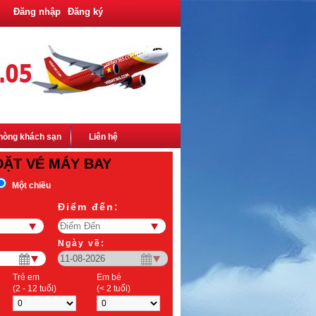
Đăng nhập
Đăng ký
hòng khách sạn
Liên hệ
ĐẶT VÉ MÁY BAY
Một chiều
Điểm đến:
Ngày về:
Trẻ em
Em bé
(2 - 12 tuổi)
(< 2 tuổi)