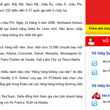
hế giới: Bắc Mỹ, Nam Mỹ, châu Âu, châu Á, châu Phi,
ơn 332 điểm đến ở 57 quốc gia trên 5 châu lục.
châu Phi. Ngày 14 tháng 4 năm 2008, Northwest Airlines
Khám phá từng
để tạo thành hãng Delta Air Lines mới. Nếu được chấp
 hàng không lớn nhất thế giới.
HỖ
hách hàng mỗi năm ,thực hiện hơn 13.000 chuyến bay mỗi
Vé máy ba
m, Atlanta, Cincinnati, Detroit, Memphis, Minneapolis-St.
aris-Charles de Gaulle, Salt Lake City và Tokyo-Narita.
Ms.H
Ms.T
t nhiều danh hiệu như “Hãng hàng không của năm” do độc
riendly U.S. Airline” của tạp chí PCWorld bấu chọn cho
hắng giải trong Khảo sát các hãng hàng không thường niên
Vé máy ba
096 9
ầu SkyTeam, Delta đồng thời tham gia vào Liên doanh hàng
Mr P
 với Air France- KLM và Alitalia.