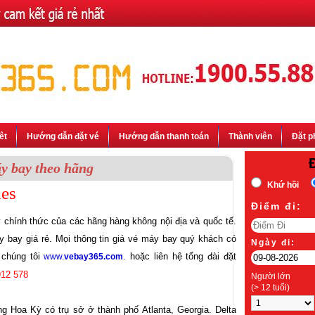
êt
Hướng dẫn đặt vé
Hướng dẫn thanh toán
Thành viên
Đặt p
y bay theo hãng
Khứ hồi
nes
Ðiểm đi:
ý chính thức của các hãng hàng không nội địa và quốc tế.
 bay giá rẻ. Mọi thông tin giá vé máy bay quý khách có
Ngày đi:
 chúng tôi
.
hoặc liên hệ tổng đài đặt
www.
vebay365.com
912 578
Người lớn
(> 12 tuổi)
ông Hoa Kỳ có trụ sở ở thành phố Atlanta, Georgia. Delta