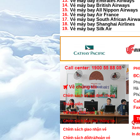
13.
Vé máy bay Emirates Airways
14.
Vé máy bay British Airways
15.
Vé máy bay All Nippon Airways
16.
Vé máy bay Air France
17.
Vé máy bay South African Airw
18.
Vé máy bay Shanghai Airlines
19.
Vé máy bay Silk Air
PH
ĐC
Phư
Về chúng tôi
Hà 
Ph
Chính sách và qui định chung
Cal
Thành viên
Fax
Về vebay365.com
T
Chính sách bảo mật thông tin
Quả
Xem
Chính sách giao nhận vé
In đ
Chính sách đổi/trả/hoàn vé