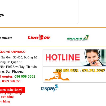
ays
ÒNG VÉ ANPHUCO
:
Sài Gòn: Số 410, Đường 3/2,
ờng 12, Quận 10
Nội: Phố Sơn Tây, Thị trấn
096 956 0551 - 079.261.2267
ùng, Đan Phượng
l center:
096 956 0551
: 0969.560.551
hanh Toán tiền vé
n lý đặt hàng
 đơn hàng
ơn hàng