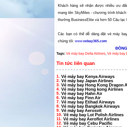
Khách hàng sẽ nhận được nhiều ưu đãi
mang tên SkyMiles - chương trình khách 
thưởng BusinessElite và hơn 50 Câu lạc bộ
Các bạn có thể dễ dàng đặt vé máy bay 
chúng tôi:
www.
vebay365.com
ĐỒNG
Tags:
Vé máy bay Delta Airlines
,
Vé máy bay D
Tin tức liên quan
1.
Vé máy bay Kenya Airways
2.
Vé máy bay Japan Airlines
3.
Vé máy bay Hong Kong Dragon A
4.
Vé máy bay Hong kong Airlines
5.
Vé may bay Hahn Air
6.
Vé máy bay Finn Air
7.
Vé may bay Etihad Airways
8.
Vé máy bay Bangkok Airways
9.
Vé máy bay Aerosvit
10.
Vé máy bay Lot Polish Airlines
11.
Vé máy bay Aeroflot Airlines
12.
Vé máy bay Cebu Pacific