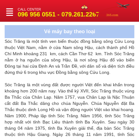
CALL CENTER
Toggle
096 956 0551 - 079.261.2267
navigation
Vé máy bay theo loại
Sóc Trăng là một tỉnh ven biển thuộc đồng bằng sông Cửu Long
thuộc Việt Nam, nằm ở cửa Nam sông Hậu, cách thành phố Hồ
Chí Minh khoảng 231 km, cách Cần Thơ 62 km. Tỉnh Sóc Trăng
nằm ở hạ nguồn của sông Hậu, là nơi sông Hậu đổ vào biển
Đông tại hai cửa Định An và Trần Đề, với dân số và diện tích điều
đứng thứ 6 trong khu vực Đồng bằng sông Cửu Long.
Sóc Trăng là một vùng đất được người Việt đến khai khẩn trong
khoảng hơn 200 năm nay. Vào thế kỷ XVII, Sóc Trăng thuộc vùng
Ba Thắc của Chân Lạp. Năm 1757, vua Chân Lạp là Nặc Thuận
cắt đất Ba Thắc dâng cho chúa Nguyễn. Chúa Nguyễn đặt Ba
Thắc thuộc dinh Long Hồ và vận động người Việt vào khai hoang.
Năm 1900, Pháp lập tỉnh Sóc Trăng. Năm 1956, tỉnh Sóc Trăng
hợp nhất với tỉnh Bạc Liêu thành tỉnh Ba Xuyên. Sau ngày 30
tháng 04 năm 1975, tỉnh Ba Xuyên giải thể, địa bàn Sóc Trăng
thuộc tỉnh Hậu Giang. Ngày 26 tháng 11 năm 1991, tỉnh Sóc