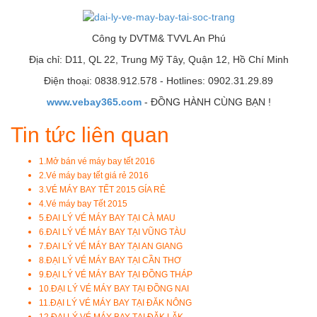
Công ty DVTM& TVVL An Phú
Địa chỉ: D11, QL 22, Trung Mỹ Tây, Quận 12, Hồ Chí Minh
Điện thoại: 0838.912.578 - Hotlines: 0902.31.29.89
www.vebay365.com
- ĐỒNG HÀNH CÙNG BẠN !
Tin tức liên quan
1.
Mở bán vé máy bay tết 2016
2.
Vé máy bay tết giá rẻ 2016
3.
VÉ MÁY BAY TẾT 2015 GÍA RẺ
4.
Vé máy bay Tết 2015
5.
ĐAI LÝ VÉ MÁY BAY TẠI CÀ MAU
6.
ĐAI LÝ VÉ MÁY BAY TẠI VŨNG TÀU
7.
ĐAI LÝ VÉ MÁY BAY TẠI AN GIANG
8.
ĐẠI LÝ VÉ MÁY BAY TẠI CẦN THƠ
9.
ĐẠI LÝ VÉ MÁY BAY TẠI ĐỒNG THÁP
10.
ĐẠI LÝ VÉ MÁY BAY TẠI ĐỒNG NAI
11.
ĐẠI LÝ VÉ MÁY BAY TẠI ĐĂK NÔNG
12.
ĐẠI LÝ VÉ MÁY BAY TẠI ĐĂK LĂK