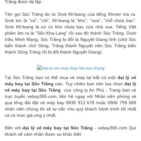
Trăng được tái lập.
Tên gọi Sóc Trăng do từ Srok Kh'leang của tiếng Khmer mà ra.
Srok tức là "xứ", "cõi", Kh'leang là "kho", "vựa", "chỗ chứa bạc".
Srok Kh'leang là xứ có kho chứa bạc của nhà vua. Tiếng Việt
phiên âm ra là "Sốc-Kha-Lang" rồi sau đó thành Sóc Trăng. Dưới
triều Minh Mạng, Sóc Trăng bị đổi là Nguyệt Giang tỉnh (chữ Sóc
biến thành chữ Sông, Trăng thành Nguyệt nên Sóc Trăng biến
thành Sông Trăng rồi bị đổi thành Nguyệt Giang).
Tại Sóc Trăng bạn có thể mua vé máy tại bất cứ một
đại lý vé
máy bay tại Sóc Trăng
nào. Tuy nhiên bạn nên lựa chọn
đại lý
vé máy bay tại Sóc Trăng
của công ty An Phú - Trang bán vé
trực tuyến vebay365.com
, liên hệ ngay với Nhân viên phòng vé
qua tổng đài đặt vé máy bay 0838 912 578 hoặc 0906 799 589
nhân viên chúng tôi sẽ tư vấn cho quý khách hành trình tốt nhất
và có mức giá ưng ý nhất.
Đến với
đại lý vé máy bay tại Sóc Trăng
- vebay365.com Quí
khách sẽ cảm nhận được sự khác biệt: