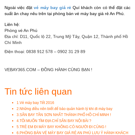
Ngoài việc đặt
vé máy bay giá rẻ
Quí khách còn có thể đặt các
suất ăn chay nêu trên tại phòng bán vé máy bay giá rẻ An Phú.
Liên hệ:
Phòng vé An Phú
Địa chỉ: D11, Quốc lộ 22, Trung Mỹ Tây, Quận 12, Thành phố Hồ
Chí Minh
Điện thoại: 0838 912 578 – 0902 31 29 89
VEBAY365.COM – ĐỒNG HÀNH CÙNG BẠN !
Tin tức liên quan
1.
Vé máy bay Tết 2016
2.
Những điều nên biết để bảo quản hành lý khi đi máy bay
3.
SÂN BAY TÂN SƠN NHẤT THÀNH PHỐ HỒ CHÍ MINH !
4.
TÔI MUỐN TÌM ĐỊA CHỈ SÂN BAY NỘI BÀI ?
5.
TRẺ EM ĐI MÁY BAY KHÔNG CÓ NGƯỜI ĐI CÙNG !
6.
PHÒNG BÁN VÉ MÁY BAY GIÁ RẺ AN PHÚ LƯU Ý HÀNH KHÁCH