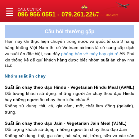
CALL CENTER
Toggle
096 956 0551 - 079.261.2267
navigation
Câu hỏi thường gặp
Hiện nay khi thực hiện chuyến trong nước và quốc tế của 3 hãng
hàng không Việt Nam thì có Vietnam airlines là có cung cấp dịch
vụ suất ăn đặc biệt, sau đây
phòng bán vé máy bay giá rẻ
AN Phú
xin thống kê để quí khách hàng được biết nhóm suất ăn chay
như
sau:
Nhóm suất ăn chay
Suất ăn chay theo đạo Hindu - Vegetarian Hindu Meal (AVML)
Đối tượng khách sử dụng: những người ăn chay theo đạo Hindu
hay những người ăn chay theo kiểu châu Á.
Không sử dụng: thịt, cá, gia cầm, mỡ,
chất làm
đông (gelatin),
trứng.
Suất ăn chay
theo đạo Jain
- Vegetarian Jain Meal (VJML)
Đối tượng khách sử dụng: những người ăn chay theo đạo Jain
Không sử dụng: thịt, gia cầm, hải sản, cá, trứng, sữa và các sản