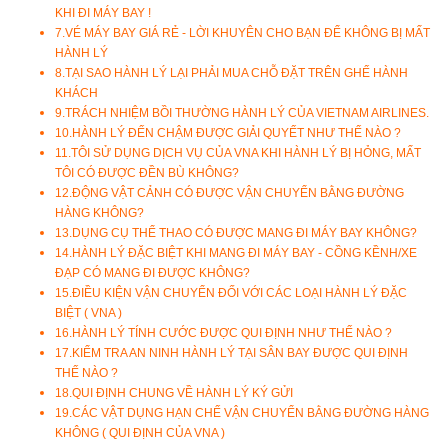
KHI ĐI MÁY BAY !
7.
VÉ MÁY BAY GIÁ RẺ - LỜI KHUYÊN CHO BẠN ĐỂ KHÔNG BỊ MẤT
HÀNH LÝ
8.
TẠI SAO HÀNH LÝ LẠI PHẢI MUA CHỖ ĐẶT TRÊN GHẾ HÀNH
KHÁCH
9.
TRÁCH NHIỆM BỒI THƯỜNG HÀNH LÝ CỦA VIETNAM AIRLINES.
10.
HÀNH LÝ ĐẾN CHẬM ĐƯỢC GIẢI QUYẾT NHƯ THẾ NÀO ?
11.
TÔI SỬ DỤNG DỊCH VỤ CỦA VNA KHI HÀNH LÝ BỊ HỎNG, MẤT
TÔI CÓ ĐƯỢC ĐỀN BÙ KHÔNG?
12.
ĐỘNG VẬT CẢNH CÓ ĐƯỢC VẬN CHUYỂN BẰNG ĐƯỜNG
HÀNG KHÔNG?
13.
DỤNG CỤ THỂ THAO CÓ ĐƯỢC MANG ĐI MÁY BAY KHÔNG?
14.
HÀNH LÝ ĐẶC BIỆT KHI MANG ĐI MÁY BAY - CỒNG KỀNH/XE
ĐẠP CÓ MANG ĐI ĐƯỢC KHÔNG?
15.
ĐIỀU KIỆN VẬN CHUYỂN ĐỐI VỚI CÁC LOẠI HÀNH LÝ ĐẶC
BIỆT ( VNA )
16.
HÀNH LÝ TÍNH CƯỚC ĐƯỢC QUI ĐỊNH NHƯ THẾ NÀO ?
17.
KIỂM TRA AN NINH HÀNH LÝ TẠI SÂN BAY ĐƯỢC QUI ĐỊNH
THẾ NÀO ?
18.
QUI ĐỊNH CHUNG VỀ HÀNH LÝ KÝ GỬI
19.
CÁC VẬT DỤNG HẠN CHẾ VẬN CHUYỂN BẰNG ĐƯỜNG HÀNG
KHÔNG ( QUI ĐỊNH CỦA VNA )