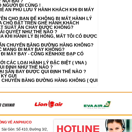
 NỘI BÀI ?
 NGƯỜI ĐI CÙNG !
Ẻ AN PHÚ LƯU Ý HÀNH KHÁCH KHI ĐI MÁY
UYÊN CHO BẠN ĐỂ KHÔNG BỊ MẤT HÀNH LÝ
MUA CHỖ ĐẶT TRÊN GHẾ HÀNH KHÁCH
ĐẶT SUẤT ĂN CHAY ĐƯỢC KHÔNG?
ẢI QUYẾT NHƯ THẾ NÀO ?
NA KHI HÀNH LÝ BỊ HỎNG, MẤT TÔI CÓ ĐƯỢC
VẬN CHUYỂN BẰNG ĐƯỜNG HÀNG KHÔNG?
C MANG ĐI MÁY BAY KHÔNG?
 ĐI MÁY BAY - CỒNG KỀNH/XE ĐẠP CÓ
ỚI CÁC LOẠI HÀNH LÝ ĐẶC BIỆT ( VNA )
I ĐỊNH NHƯ THẾ NÀO ?
ẠI SÂN BAY ĐƯỢC QUI ĐỊNH THẾ NÀO ?
 KÝ GỬI
N CHUYỂN BẰNG ĐƯỜNG HÀNG KHÔNG ( QUI
ÒNG VÉ ANPHUCO
:
Sài Gòn: Số 410, Đường 3/2,