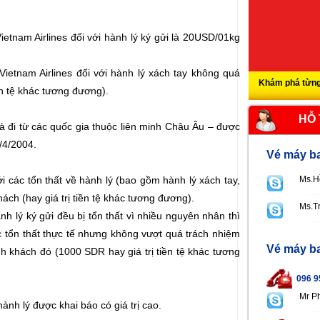
ietnam Airlines đối với hành lý ký gửi là 20USD/01kg
Vietnam Airlines đối với hành lý xách tay không quá
Khám phá từng
ền tệ khác tương đương).
HỖ
à đi từ các quốc gia thuộc liên minh Châu Âu – được
/4/2004.
Vé máy ba
ới các tổn thất về hành lý (bao gồm hành lý xách tay,
Ms.H
ách (hay giá trị tiền tệ khác tương đương).
Ms.T
h lý ký gửi đều bị tổn thất vì nhiều nguyên nhân thì
c tổn thất thực tế nhưng không vượt quá trách nhiệm
Vé máy ba
ành khách đó (1000 SDR hay giá trị tiền tệ khác tương
096 9
Mr P
nh lý được khai báo có giá trị cao.