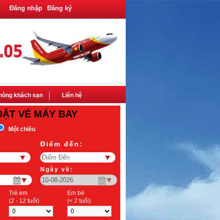
Đăng nhập
Đăng ký
hòng khách sạn
Liên hệ
ĐẶT VÉ MÁY BAY
Một chiều
Điểm đến:
Ngày về:
Trẻ em
Em bé
(2 - 12 tuổi)
(< 2 tuổi)