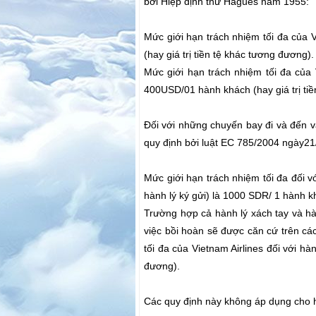
bởi Hiệp định thư Hagues năm 1955:
Mức giới hạn trách nhiệm tối đa của V
(hay giá trị tiền tệ khác tương đương).
Mức giới hạn trách nhiệm tối đa của 
400USD/01 hành khách (hay giá trị ti
Đối với những chuyến bay đi và đến v
quy định bởi luật EC 785/2004 ngày21
Mức giới hạn trách nhiệm tối đa đối v
hành lý ký gửi) là 1000 SDR/ 1 hành kh
Trường hợp cả hành lý xách tay và hàn
việc bồi hoàn sẽ được căn cứ trên cá
tối đa của Vietnam Airlines đối với h
đương).
Các quy định này không áp dụng cho hà