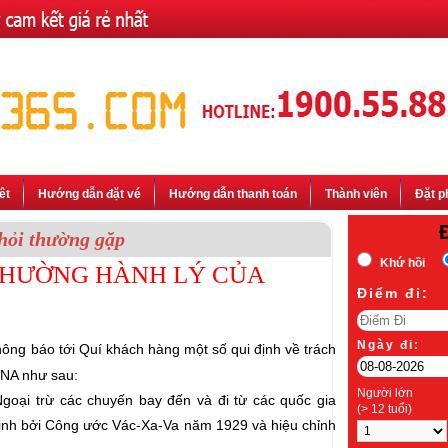
êt
Hướng dẫn đặt vé
Hướng dẫn thanh toán
Thành viên
Đặt p
hỏi thường gặp
Khứ hồi
THƯỜNG HÀNH LÝ CỦA
Ðiểm đi:
Ngày đi:
hông báo tới Quí khách hàng một số qui định về trách
VNA như sau:
Người lớn
goại trừ các chuyến bay đến và đi từ các quốc gia
(> 12 tuổi)
ịnh bởi Công ước Vác-Xa-Va năm 1929 và hiệu chỉnh