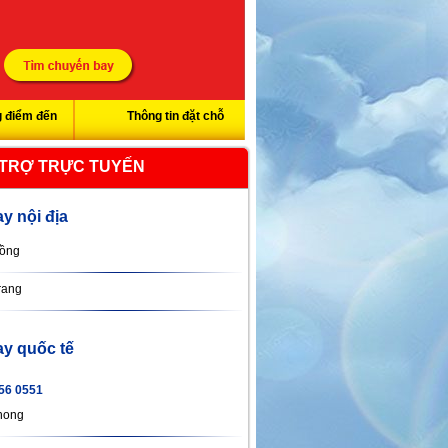
 điểm đến
Thông tin đặt chỗ
 TRỢ TRỰC TUYẾN
y nội địa
ồng
rang
y quốc tế
56 0551
hong