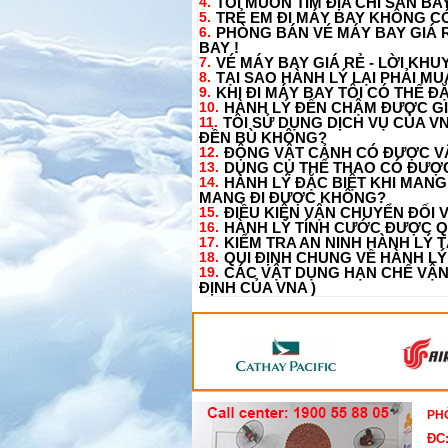
4.
TÔI MUỐN TÌM ĐỊA CHỈ SÂN BAY
5.
TRẺ EM ĐI MÁY BAY KHÔNG CÓ
6.
PHÒNG BÁN VÉ MÁY BAY GIÁ R
BAY !
7.
VÉ MÁY BAY GIÁ RẺ - LỜI KH
8.
TẠI SAO HÀNH LÝ LẠI PHẢI 
9.
KHI ĐI MÁY BAY TÔI CÓ THỂ 
10.
HÀNH LÝ ĐẾN CHẬM ĐƯỢC GI
11.
TÔI SỬ DỤNG DỊCH VỤ CỦA V
ĐỀN BÙ KHÔNG?
12.
ĐỘNG VẬT CẢNH CÓ ĐƯỢC 
13.
DỤNG CỤ THỂ THAO CÓ ĐƯỢ
14.
HÀNH LÝ ĐẶC BIỆT KHI MANG
MANG ĐI ĐƯỢC KHÔNG?
15.
ĐIỀU KIỆN VẬN CHUYỂN ĐỐI V
16.
HÀNH LÝ TÍNH CƯỚC ĐƯỢC QU
17.
KIỂM TRA AN NINH HÀNH LÝ T
18.
QUI ĐỊNH CHUNG VỀ HÀNH LÝ
19.
CÁC VẬT DỤNG HẠN CHẾ VẬ
ĐỊNH CỦA VNA )
PH
ĐC