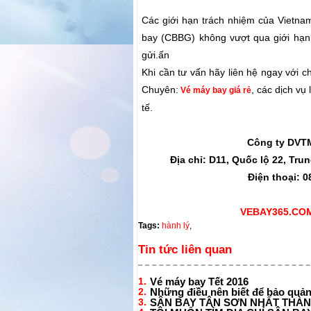
Các giới hạn trách nhiệm của Vietnam
bay (CBBG) không vượt qua giới hạn t
gửi.ấn
Khi cần tư vấn hãy liên hệ ngay với 
Chuyên:
, các dịch vụ
Vé máy bay giá rẻ
tế.
Công ty DVTM
Địa chỉ: D11, Quốc lộ 22, Tr
Điện thoại: 0
VEBAY365.COM
Tags:
hành lý
,
Tin tức liên quan
1.
Vé máy bay Tết 2016
2.
Những điều nên biết để bảo quản
3.
SÂN BAY TÂN SƠN NHẤT THÀNH