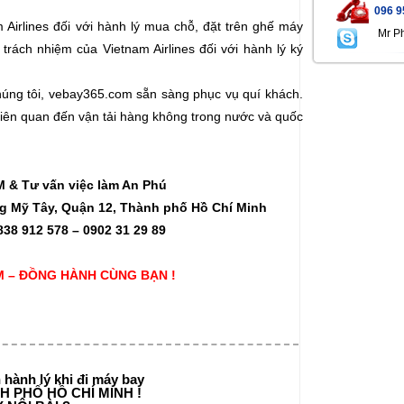
096 9
 Airlines đối với hành lý mua chỗ, đặt trên ghế máy
Mr P
rách nhiệm của Vietnam Airlines đối với hành lý ký
chúng tôi, vebay365.com sẵn sàng phục vụ quí khách.
 liên quan đến vận tải hàng không trong nước và quốc
 & Tư vấn việc làm An Phú
ung Mỹ Tây, Quận 12, Thành phố Hồ Chí Minh
838 912 578 – 0902 31 29 89
 – ĐỒNG HÀNH CÙNG BẠN !
 hành lý khi đi máy bay
 PHỐ HỒ CHÍ MINH !