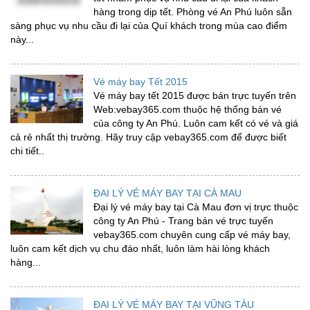
hàng trong dịp tết. Phòng vé An Phú luôn sẵn
sàng phục vụ nhu cầu đi lại của Quí khách trong mùa cao điểm
này...
Vé máy bay Tết 2015
Vé máy bay tết 2015 được bán trực tuyến trên
Web:vebay365.com thuộc hệ thống bán vé
của công ty An Phú. Luôn cam kết có vé và giá
cả rẻ nhất thị trường. Hãy truy cập vebay365.com để được biết
chi tiết..
ĐAI LÝ VÉ MÁY BAY TẠI CÀ MAU
Đại lý vé máy bay tại Cà Mau đơn vị trực thuộc
công ty An Phú - Trang bán vé trực tuyến
vebay365.com chuyên cung cấp vé máy bay,
luôn cam kết dịch vụ chu đáo nhất, luôn làm hài lòng khách
hàng...
ĐAI LÝ VÉ MÁY BAY TẠI VŨNG TÀU