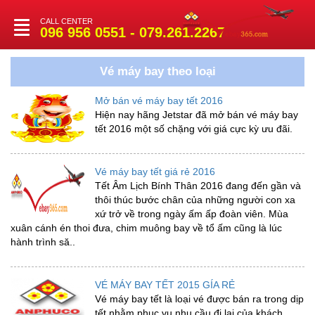
CALL CENTER
Toggle
096 956 0551 - 079.261.2267
navigation
Vé máy bay theo loại
Mở bán vé máy bay tết 2016
Hiện nay hãng Jetstar đã mở bán vé máy bay
tết 2016 một số chặng với giá cực kỳ ưu đãi.
Vé máy bay tết giá rẻ 2016
Tết Âm Lịch Bính Thân 2016 đang đến gần và
thôi thúc bước chân của những người con xa
xứ trở về trong ngày ấm ấp đoàn viên. Mùa
xuân cánh én thoi đưa, chim muông bay về tổ ấm cũng là lúc
hành trình să..
VÉ MÁY BAY TẾT 2015 GÍA RẺ
Vé máy bay tết là loại vé được bán ra trong dịp
tết nhằm phục vụ nhu cầu đi lại của khách