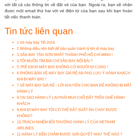
với tất cả các thông tin về đặt vé của bạn. Ngoài ra, bạn sẽ nhận
được một email thứ hai với vé điện tử của bạn sau khi bạn hoàn
tất việc thanh toán.
Tin tức liên quan
1.
Vé máy bay Tết 2016
2.
Những điều nên biết để bảo quản hành lý khi đi máy bay
3.
SÂN BAY TÂN SƠN NHẤT THÀNH PHỐ HỒ CHÍ MINH !
4.
TÔI MUỐN TÌM ĐỊA CHỈ SÂN BAY NỘI BÀI ?
5.
TRẺ EM ĐI MÁY BAY KHÔNG CÓ NGƯỜI ĐI CÙNG !
6.
PHÒNG BÁN VÉ MÁY BAY GIÁ RẺ AN PHÚ LƯU Ý HÀNH KHÁCH
KHI ĐI MÁY BAY !
7.
VÉ MÁY BAY GIÁ RẺ - LỜI KHUYÊN CHO BẠN ĐỂ KHÔNG BỊ MẤT
HÀNH LÝ
8.
TẠI SAO HÀNH LÝ LẠI PHẢI MUA CHỖ ĐẶT TRÊN GHẾ HÀNH
KHÁCH
9.
KHI ĐI MÁY BAY TÔI CÓ THỂ ĐẶT SUẤT ĂN CHAY ĐƯỢC
KHÔNG?
10.
TRÁCH NHIỆM BỒI THƯỜNG HÀNH LÝ CỦA VIETNAM
AIRLINES.
11.
HÀNH LÝ ĐẾN CHẬM ĐƯỢC GIẢI QUYẾT NHƯ THẾ NÀO ?