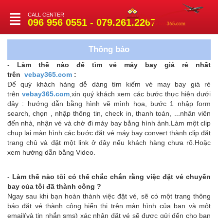
CALL CENTER
Toggle
096 956 0551 - 079.261.2267
navigation
Thông báo
-
Làm thế nào để tìm vé máy bay giá rẻ nhất
trên
vebay365.com
:
Để quý khách hàng dễ dàng tìm kiếm vé may bay giá rẻ
trên
vebay365.com
,xin quý khách xem các bước thực hiện dưới
đây : hướng dẫn bằng hình vẽ mình họa, bước 1 nhập form
search, chọn , nhập thông tin, check in, thanh toán, ...nhân viên
đến nhà, nhận vé và chờ đi máy bay bằng hình ảnh.Làm một clip
chụp lại màn hình các bước đặt vé máy bay convert thành clip đặt
trang chủ và đặt một link ở đây nếu khách hàng chưa rõ.Hoặc
xem hướng dẫn bằng Video.
-
Làm thế nào tôi có thể chắc chắn rằng việc đặt vé chuyến
bay của tôi đã thành công ?
Ngay sau khi bạn hoàn thành việc đặt vé, sẽ có một trang thông
báo đặt vé thành công hiển thị trên màn hình của bạn và một
email(và tin nhắn sms) xác nhận đặt vé sẽ được gửi đến cho bạn