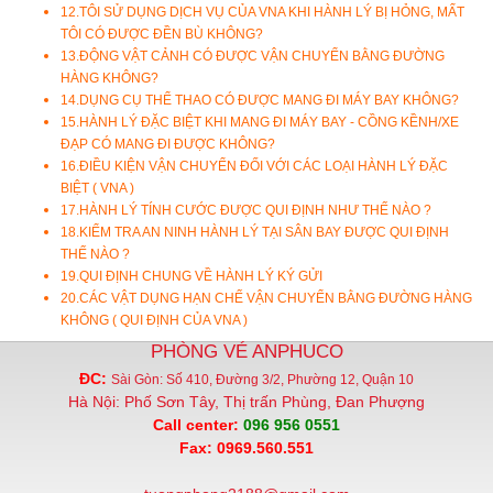
12.
TÔI SỬ DỤNG DỊCH VỤ CỦA VNA KHI HÀNH LÝ BỊ HỎNG, MẤT
TÔI CÓ ĐƯỢC ĐỀN BÙ KHÔNG?
13.
ĐỘNG VẬT CẢNH CÓ ĐƯỢC VẬN CHUYỂN BẰNG ĐƯỜNG
HÀNG KHÔNG?
14.
DỤNG CỤ THỂ THAO CÓ ĐƯỢC MANG ĐI MÁY BAY KHÔNG?
15.
HÀNH LÝ ĐẶC BIỆT KHI MANG ĐI MÁY BAY - CỒNG KỀNH/XE
ĐẠP CÓ MANG ĐI ĐƯỢC KHÔNG?
16.
ĐIỀU KIỆN VẬN CHUYỂN ĐỐI VỚI CÁC LOẠI HÀNH LÝ ĐẶC
BIỆT ( VNA )
17.
HÀNH LÝ TÍNH CƯỚC ĐƯỢC QUI ĐỊNH NHƯ THẾ NÀO ?
18.
KIỂM TRA AN NINH HÀNH LÝ TẠI SÂN BAY ĐƯỢC QUI ĐỊNH
THẾ NÀO ?
19.
QUI ĐỊNH CHUNG VỀ HÀNH LÝ KÝ GỬI
20.
CÁC VẬT DỤNG HẠN CHẾ VẬN CHUYỂN BẰNG ĐƯỜNG HÀNG
KHÔNG ( QUI ĐỊNH CỦA VNA )
PHÒNG VÉ ANPHUCO
ĐC:
Sài Gòn: Số 410, Đường 3/2, Phường 12, Quận 10
Hà Nội: Phố Sơn Tây, Thị trấn Phùng, Đan Phượng
Call center:
096 956 0551
Fax: 0969.560.551