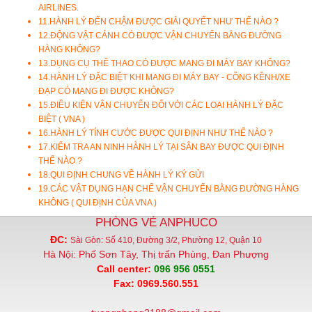
AIRLINES.
11.
HÀNH LÝ ĐẾN CHẬM ĐƯỢC GIẢI QUYẾT NHƯ THẾ NÀO ?
12.
ĐỘNG VẬT CẢNH CÓ ĐƯỢC VẬN CHUYỂN BẰNG ĐƯỜNG
HÀNG KHÔNG?
13.
DỤNG CỤ THỂ THAO CÓ ĐƯỢC MANG ĐI MÁY BAY KHÔNG?
14.
HÀNH LÝ ĐẶC BIỆT KHI MANG ĐI MÁY BAY - CỒNG KỀNH/XE
ĐẠP CÓ MANG ĐI ĐƯỢC KHÔNG?
15.
ĐIỀU KIỆN VẬN CHUYỂN ĐỐI VỚI CÁC LOẠI HÀNH LÝ ĐẶC
BIỆT ( VNA )
16.
HÀNH LÝ TÍNH CƯỚC ĐƯỢC QUI ĐỊNH NHƯ THẾ NÀO ?
17.
KIỂM TRA AN NINH HÀNH LÝ TẠI SÂN BAY ĐƯỢC QUI ĐỊNH
THẾ NÀO ?
18.
QUI ĐỊNH CHUNG VỀ HÀNH LÝ KÝ GỬI
19.
CÁC VẬT DỤNG HẠN CHẾ VẬN CHUYỂN BẰNG ĐƯỜNG HÀNG
KHÔNG ( QUI ĐỊNH CỦA VNA )
PHÒNG VÉ ANPHUCO
ĐC:
Sài Gòn: Số 410, Đường 3/2, Phường 12, Quận 10
Hà Nội: Phố Sơn Tây, Thị trấn Phùng, Đan Phượng
Call center:
096 956 0551
Fax: 0969.560.551