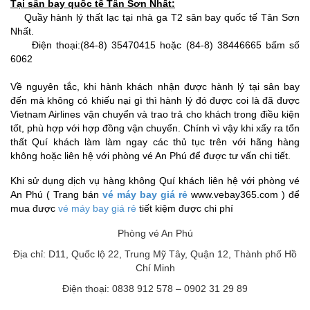
Tại sân bay quốc tế Tân Sơn Nhất:
Quầy hành lý thất lạc tại nhà ga T2 sân bay quốc tế Tân Sơn
Nhất.
Điện thoại:(84-8) 35470415 hoặc (84-8) 38446665 bấm số
6062
Về nguyên tắc, khi hành khách nhận được hành lý tại sân bay
đến mà không có khiếu nại gì thì hành lý đó được coi là đã được
Vietnam Airlines vận chuyển và trao trả cho khách trong điều kiện
tốt, phù hợp với hợp đồng vận chuyển. Chính vì vậy khi xẩy ra tổn
thất Quí khách làm làm ngay các thủ tục trên với hãng hàng
không hoặc liên hệ với phòng vé An Phú để được tư vấn chi tiết.
Khi sử dụng dịch vụ hàng không Quí khách liên hệ với phòng vé
An Phú ( Trang bán
vé máy bay giá rẻ
www.vebay365.com ) để
mua được
vé máy bay giá rẻ
tiết kiệm được chi phí
Phòng vé An Phú
Địa chỉ: D11, Quốc lộ 22, Trung Mỹ Tây, Quận 12, Thành phố Hồ
Chí Minh
Điện thoại: 0838 912 578 – 0902 31 29 89