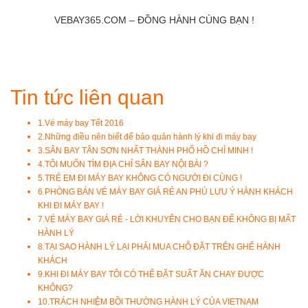
VEBAY365.COM – ĐỒNG HÀNH CÙNG BẠN !
Tin tức liên quan
1.
Vé máy bay Tết 2016
2.
Những điều nên biết để bảo quản hành lý khi đi máy bay
3.
SÂN BAY TÂN SƠN NHẤT THÀNH PHỐ HỒ CHÍ MINH !
4.
TÔI MUỐN TÌM ĐỊA CHỈ SÂN BAY NỘI BÀI ?
5.
TRẺ EM ĐI MÁY BAY KHÔNG CÓ NGƯỜI ĐI CÙNG !
6.
PHÒNG BÁN VÉ MÁY BAY GIÁ RẺ AN PHÚ LƯU Ý HÀNH KHÁCH
KHI ĐI MÁY BAY !
7.
VÉ MÁY BAY GIÁ RẺ - LỜI KHUYÊN CHO BẠN ĐỂ KHÔNG BỊ MẤT
HÀNH LÝ
8.
TẠI SAO HÀNH LÝ LẠI PHẢI MUA CHỖ ĐẶT TRÊN GHẾ HÀNH
KHÁCH
9.
KHI ĐI MÁY BAY TÔI CÓ THỂ ĐẶT SUẤT ĂN CHAY ĐƯỢC
KHÔNG?
10.
TRÁCH NHIỆM BỒI THƯỜNG HÀNH LÝ CỦA VIETNAM