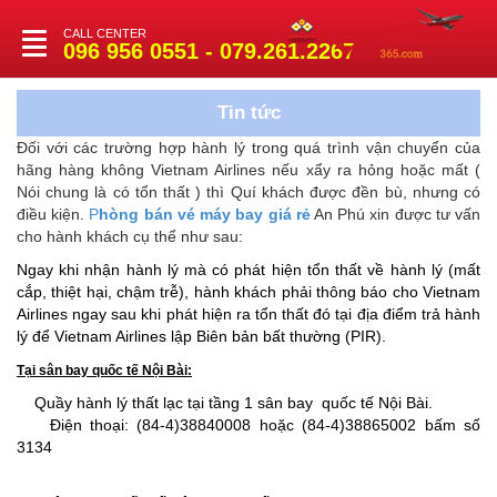
CALL CENTER
Toggle
096 956 0551 - 079.261.2267
navigation
Tin tức
Đối với các trường hợp hành lý trong quá trình vận chuyển của
hãng hàng không Vietnam Airlines nếu xẩy ra hỏng hoặc mất (
Nói chung là có tổn thất ) thì Quí khách được đền bù, nhưng có
điều kiện.
P
hòng bán vé máy bay giá rẻ
An Phú xin được tư vấn
cho hành khách cụ thể như sau:
Ngay khi nhận hành lý mà có phát hiện tổn thất về hành lý (mất
cắp, thiệt hại, chậm trễ), hành khách phải thông báo cho Vietnam
Airlines ngay sau khi phát hiện ra tổn thất đó tại địa điểm trả hành
lý để Vietnam Airlines lập Biên bản bất thường (PIR).
Tại sân bay quốc tế Nội Bài:
Quầy hành lý thất lạc tại tầng 1 sân bay quốc tế Nội Bài.
Điện thoại: (84-4)38840008 hoặc (84-4)38865002 bấm số
3134